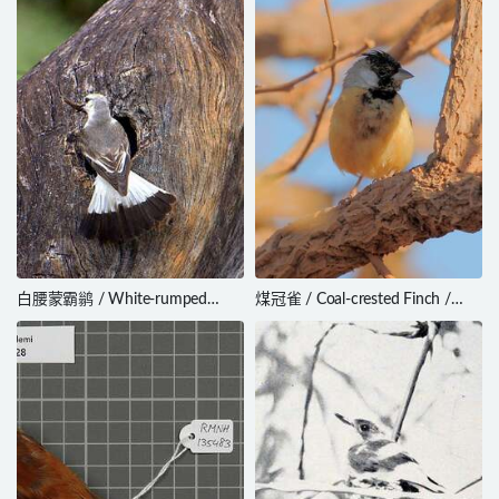
白腰蒙霸鹟 / White-rumped
煤冠雀 / Coal-crested Finch /
Monjita / Xolmis velatus
Charitospiza eucosma