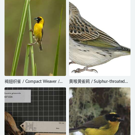
褐翅织雀 / Compact Weaver /
黄喉黄雀鹀 / Sulphur-throated
Ploceus superciliosus
Finch / Sicalis taczanowskii