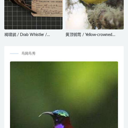
褐啸鹟 / Drab Whistler /
黄顶鸲莺 / Yellow-crowned
Pachycephala griseonota
Whitestart / Myioborus
flavivertex
鸟网鸟秀