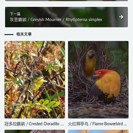
下一篇
灰悲霸鹟 / Greyish Mourner / Rhytipterna simplex
相关文章
冠多拉霸鹟 / Crested Doradito /
火红辉亭鸟 / Flame Bowerbird /
Pseudocolopteryx sclateri
Sericulus ardens