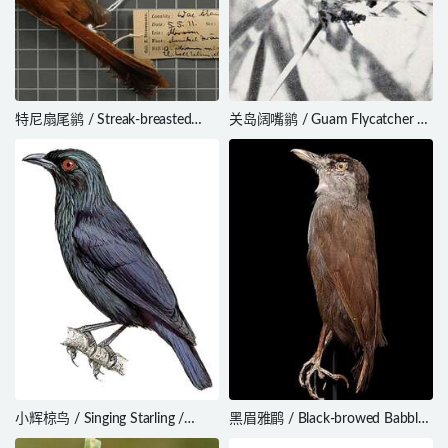
特尼扇尾鹟 / Streak-breasted
关岛阔嘴鹟 / Guam Flycatcher /
Fantail / Rhipidura dedemi
Myiagra freycineti
小辉椋鸟 / Singing Starling /
黑眉雅鹛 / Black-browed Babbler
Aplonis cantoroides
/ Malacocincla perspicillata