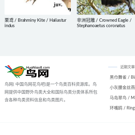
栗鸢 / Brahminy Kite / Haliastur
非洲冠雕 / Crowned Eagle /
indus
Stephanoaetus coronatus
近期文章
黑巾舞雀 / Black
鸟网( 中国鸟网花鸟吧)是一个鸟类百科资源库。鸟
小灰腰金丝燕 / Ma
网提供中国野外鸟类大全和国际鸟类分类体系所包
马岛翠鸟 / Malag
含各种鸟类资料信息和鸟类图片。
环嘴鸥 / Ring-bi