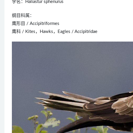
学名：Haliastur sphenurus
纲目科属：
鹰形目 / Accipitriformes
鹰科 / Kites，Hawks，Eagles / Accipitridae