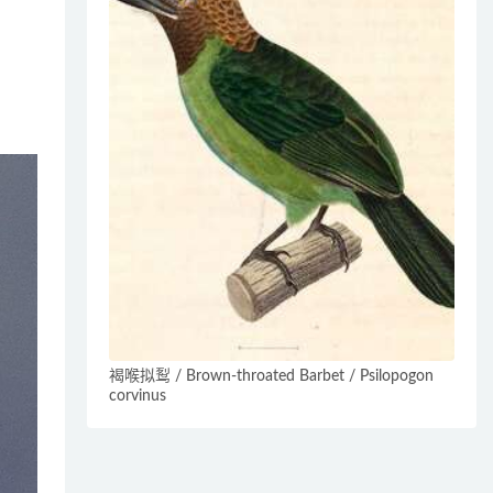
褐喉拟䴕 / Brown-throated Barbet / Psilopogon
corvinus