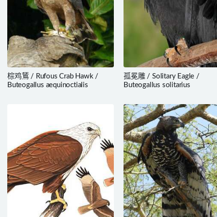
棕鸡鵟 / Rufous Crab Hawk /
孤冕雕 / Solitary Eagle /
Buteogallus aequinoctialis
Buteogallus solitarius