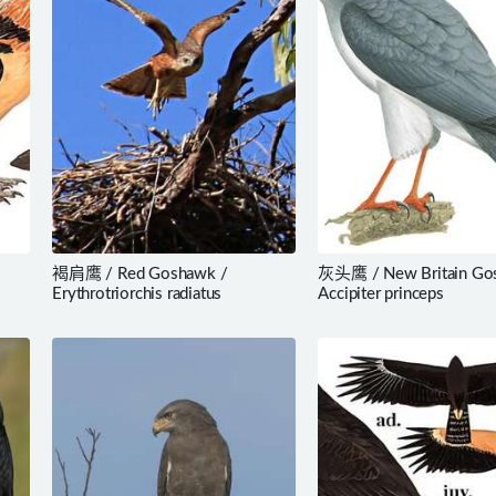
褐肩鹰 / Red Goshawk /
灰头鹰 / New Britain Go
Erythrotriorchis radiatus
Accipiter princeps