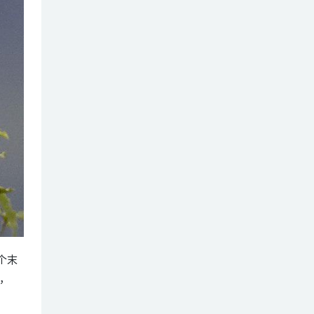
一个末
，