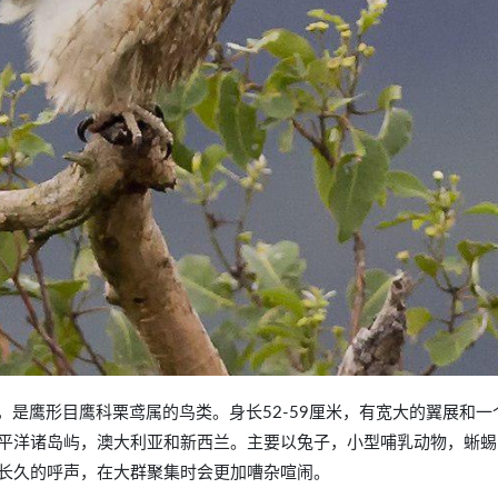
phenurus），是鹰形目鹰科栗鸢属的鸟类。身长52-59厘米，有宽大的翼展和
平洋诸岛屿，澳大利亚和新西兰。主要以兔子，小型哺乳动物，蜥蜴
长久的呼声，在大群聚集时会更加嘈杂喧闹。