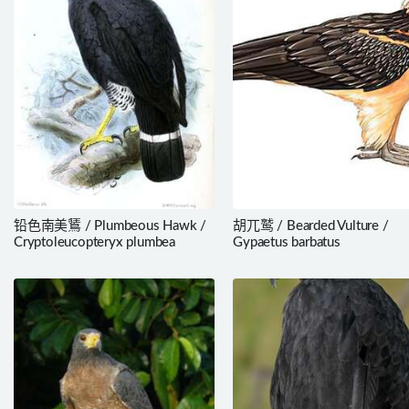
铅色南美鵟 / Plumbeous Hawk /
胡兀鹫 / Bearded Vulture /
Cryptoleucopteryx plumbea
Gypaetus barbatus