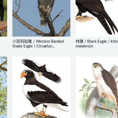
小斑短趾雕 / Western Banded
林雕 / Black Eagle / Ictin
Snake Eagle / Circaetus
malaiensis
cinerascens