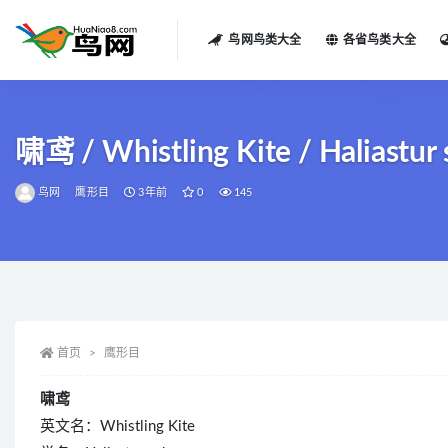
鸟网鸟类大全
各省鸟类大全
全部
啸鸢 / Whistling Kite / Haliastur
鸟网
鹰形目
3年前
0
145
首页
鹰形目
啸鸢
英文名：Whistling Kite