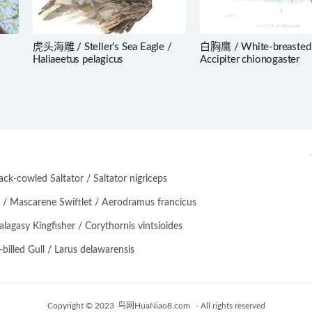
虎头海雕 / Steller’s Sea Eagle /
白胸鹰 / White-breasted
Haliaeetus pelagicus
Accipiter chionogaster
-cowled Saltator / Saltator nigriceps
scarene Swiftlet / Aerodramus francicus
asy Kingfisher / Corythornis vintsioides
lled Gull / Larus delawarensis
Copyright © 2023
鸟网HuaNiao8.com
- All rights reserved