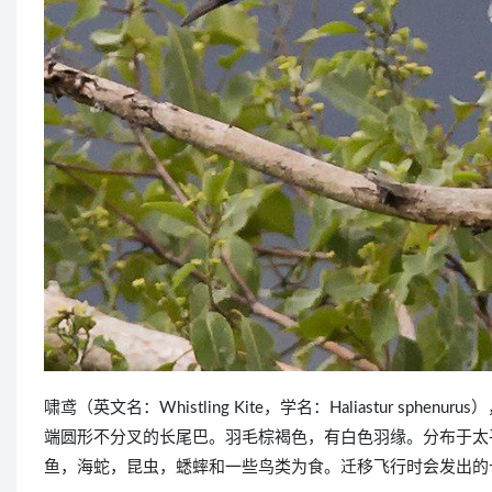
啸鸢（英文名：Whistling Kite，学名：Haliastur s
端圆形不分叉的长尾巴。羽毛棕褐色，有白色羽缘。分布于太
鱼，海蛇，昆虫，蟋蟀和一些鸟类为食。迁移飞行时会发出的