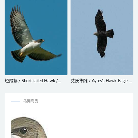
短尾鵟 / Short-tailed Hawk /
艾氏隼雕 / Ayres’s Hawk-Eagle /
Buteo brachyurus
Hieraaetus ayresii
鸟网鸟秀