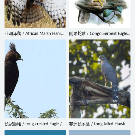
非洲泽鹞 / African Marsh Harrier
刚果蛇雕 / Congo Serpent Eagle /
/ Circus ranivorus
Circaetus spectabilis
长冠鹰雕 / Long-crested Eagle /
非洲长尾鹰 / Long-tailed Hawk /
Lophaetus occipitalis
Urotriorchis macrourus