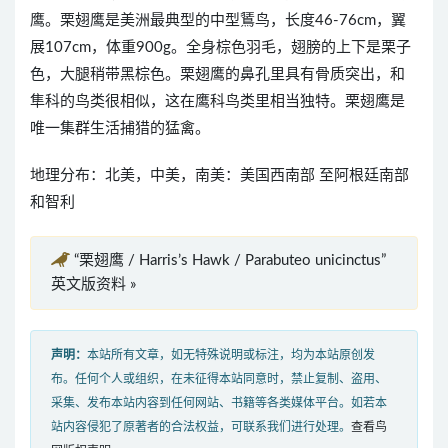
鹰。栗翅鹰是美洲最典型的中型鵟鸟，长度46-76cm，翼
展107cm，体重900g。全身棕色羽毛，翅膀的上下是栗子
色，大腿稍带黑棕色。栗翅鹰的鼻孔里具有骨质突出，和
隼科的鸟类很相似，这在鹰科鸟类里相当独特。栗翅鹰是
唯一集群生活捕猎的猛禽。
地理分布：北美，中美，南美：美国西南部 至阿根廷南部
和智利
“栗翅鹰 / Harris’s Hawk / Parabuteo unicinctus”
英文版资料 »
声明：
本站所有文章，如无特殊说明或标注，均为本站原创发
布。任何个人或组织，在未征得本站同意时，禁止复制、盗用、
采集、发布本站内容到任何网站、书籍等各类媒体平台。如若本
站内容侵犯了原著者的合法权益，可联系我们进行处理。
查看鸟