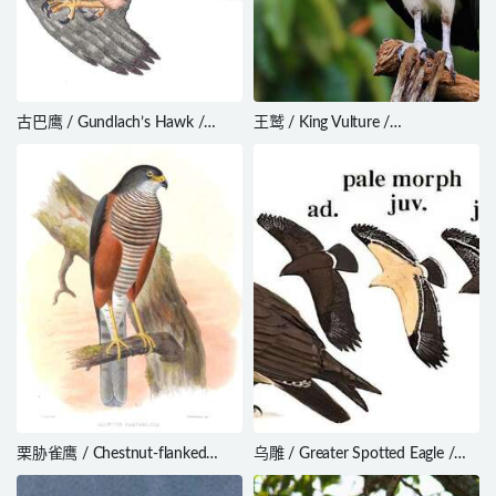
古巴鹰 / Gundlach’s Hawk /
王鹫 / King Vulture /
Accipiter gundlachi
Sarcoramphus papa
栗胁雀鹰 / Chestnut-flanked
乌雕 / Greater Spotted Eagle /
Sparrowhawk / Accipiter
Clanga clanga
castanilius