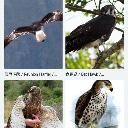
留尼汪鹞 / Reunion Harrier /
食蝠鸢 / Bat Hawk /
Circus maillardi
Macheiramphus alcinus