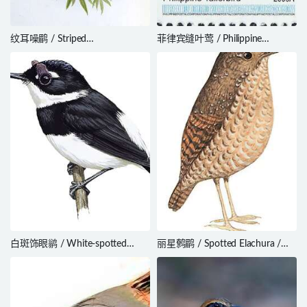
纹耳噪鹛 / Striped
菲律宾缝叶莺 / Philippine
Laughingthrush / Trochalopteron
Tailorbird / Orthotomus
virgatum
castaneiceps
白斑饰眼鹟 / White-spotted
丽星鹩鹛 / Spotted Elachura /
Wattle-eye / Platysteira tonsa
Elachura formosa