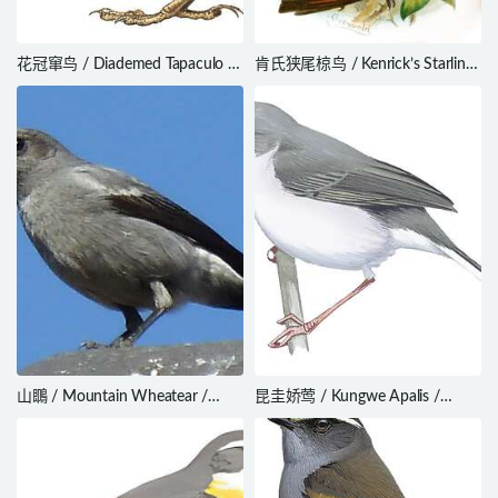
花冠窜鸟 / Diademed Tapaculo /
肯氏狭尾椋鸟 / Kenrick’s Starling
Scytalopus schulenbergi
/ Poeoptera kenricki
山䳭 / Mountain Wheatear /
昆圭娇莺 / Kungwe Apalis /
Myrmecocichla monticola
Apalis argentea