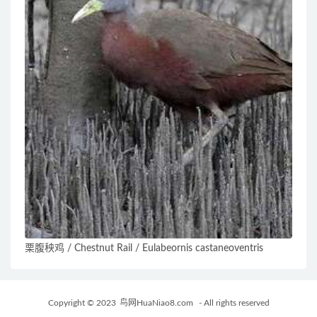
栗腹秧鸡 / Chestnut Rail / Eulabeornis castaneoventris
Copyright © 2023
鸟网HuaNiao8.com
- All rights reserved