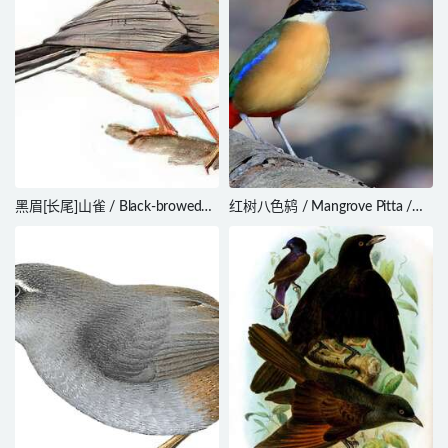
黑眉[长尾]山雀 / Black-browed
红树八色鸫 / Mangrove Pitta /
Tit
Pitta megarhyncha