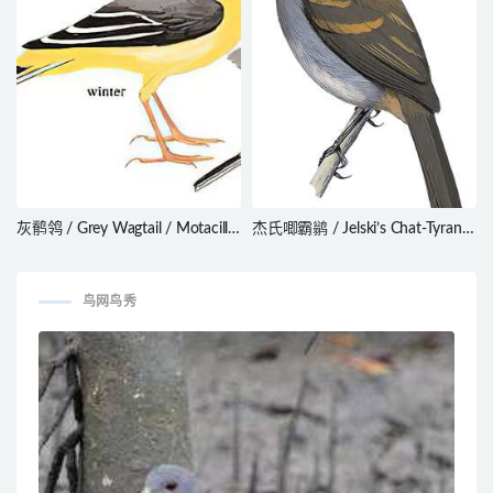
灰鹡鸰 / Grey Wagtail / Motacilla
杰氏唧霸鹟 / Jelski’s Chat-Tyrant
cinerea
/ Silvicultrix jelskii
鸟网鸟秀