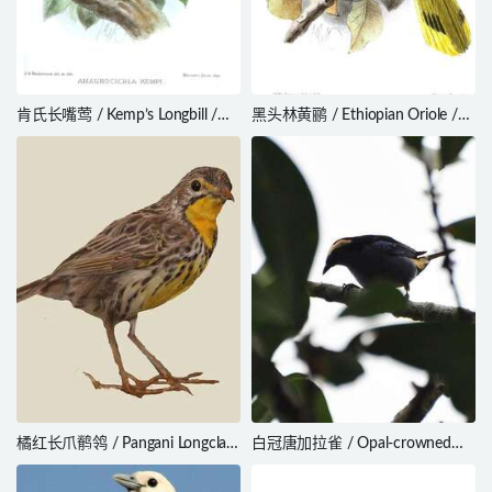
肯氏长嘴莺 / Kemp’s Longbill /
黑头林黄鹂 / Ethiopian Oriole /
Macrosphenus kempi
Oriolus monacha
橘红长爪鹡鸰 / Pangani Longclaw
白冠唐加拉雀 / Opal-crowned
/ Macronyx aurantiigula
Tanager / Tangara callophrys