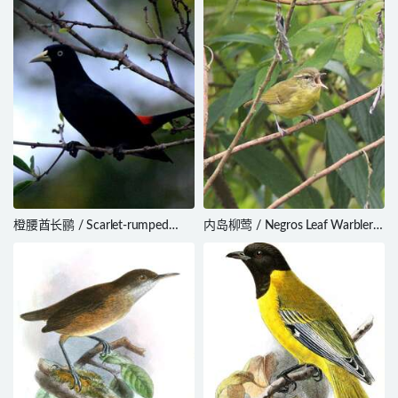
橙腰酋长鹂 / Scarlet-rumped
内岛柳莺 / Negros Leaf Warbler /
Cacique / Cacicus microrhynchus
Phylloscopus nigrorum