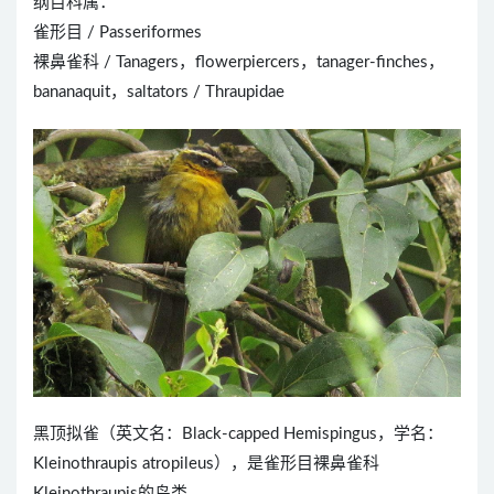
纲目科属：
雀形目 / Passeriformes
裸鼻雀科 / Tanagers，flowerpiercers，tanager-finches，
bananaquit，saltators / Thraupidae
黑顶拟雀（英文名：Black-capped Hemispingus，学名：
Kleinothraupis atropileus），是雀形目裸鼻雀科
Kleinothraupis的鸟类。