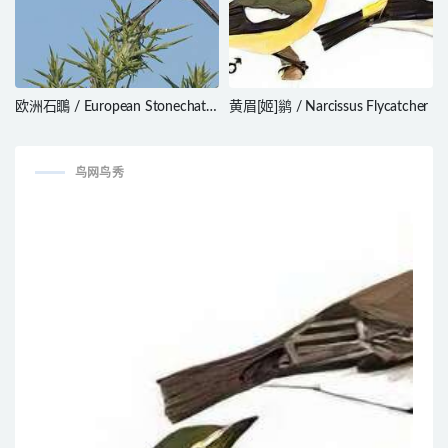
欧洲石䳭 / European Stonechat /
黄眉[姬]鹟 / Narcissus Flycatcher
Saxicola rubicola
鸟网鸟秀