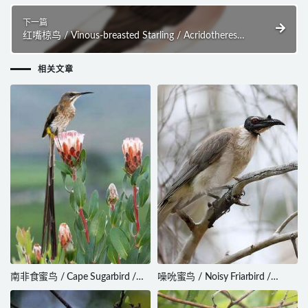
下一篇
红嘴椋鸟 / Vinous-breasted Starling / Acridotheres
burmannicus
相关文章
南非食蜜鸟 / Cape Sugarbird /
噪吮蜜鸟 / Noisy Friarbird /
Promerops cafer
Philemon corniculatus