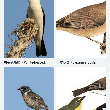
白头钩嘴鵙 / White-headed
日本树莺 / Japanese Bush
Vanga / Artamella viridis
Warbler / Horornis diphone