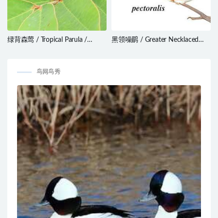
绿背森莺 / Tropical Parula /
黑领噪鹛 / Greater Necklaced
Setophaga pitiayumi
Laughingthrush / Pterorhinus
pectoralis
鸟网鸟秀