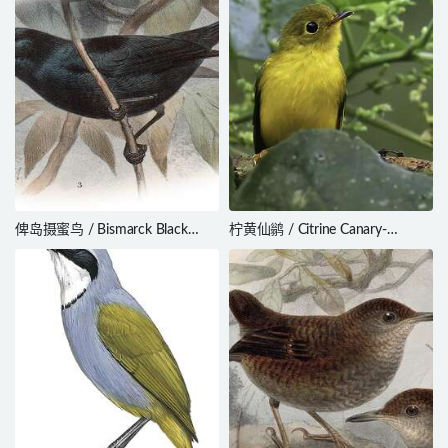
俾岛摄蜜鸟 / Bismarck Black
柠黄仙鹟 / Citrine Canary-
Myzomela / Myzomela
flycatcher / Culicicapa helianthea
pammelaena