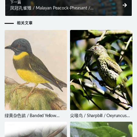
下一篇
凤冠孔雀雉 / Malayan Peacock-Pheasant /
Polyplectron malacense
相关文章
绿黄杂色鹟 / Banded Yellow
尖喙鸟 / Sharpbill / Oxyruncus
Robin / Gennaeodryas placens
cristatus