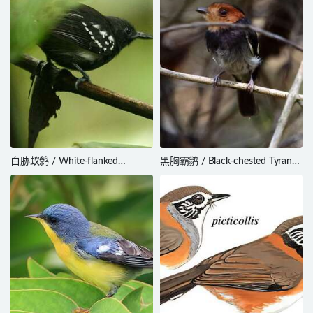
白胁蚁鹩 / White-flanked
黑胸霸鹟 / Black-chested Tyrant /
Antwren / Myrmotherula axillaris
Taeniotriccus andrei