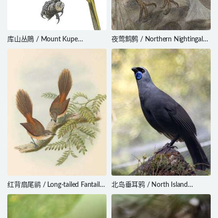
库山丛鵙 / Mount Kupe
夜莺鹪鹩 / Northern Nightingale-
Bushshrike / Chlorophoneus
Wren / Microcerculus philomela
kupeensis
红背扇尾鹟 / Long-tailed Fantail /
北岛垂耳鸦 / North Island
Rhipidura opistherythra
Kokako / Callaeas wilsoni