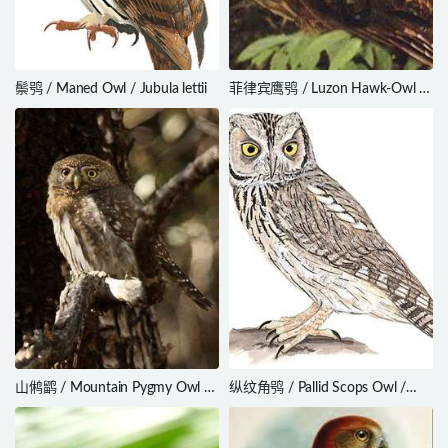
鬃鸮 / Maned Owl / Jubula lettii
菲律宾鹰鸮 / Luzon Hawk-Owl /
Ninox philippensis
山鸺鹠 / Mountain Pygmy Owl /
纵纹角鸮 / Pallid Scops Owl /
Glaucidium gnoma
Otus brucei