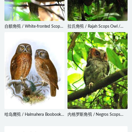
白额角鸮 / White-fronted Scops
拉氏角鸮 / Rajah Scops Owl /
Owl / Otus sagittatus
Otus brookii
哈岛鹰鸮 / Halmahera Boobook /
内格罗斯角鸮 / Negros Scops
Ninox hypogramma
Owl / Otus nigrorum