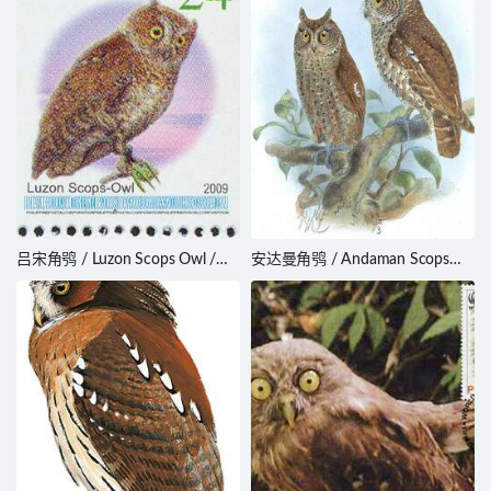
吕宋角鸮 / Luzon Scops Owl /
安达曼角鸮 / Andaman Scops
Otus longicornis
Owl / Otus balli