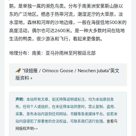
鹅，是单独一属的濒危鸟类。分布于南美洲安第斯山脉以
东的广泛地区。栖息于热带河流，潮湿泥泞的大草原，淡
水湿地，森林和河岸的沙地边缘，一般在海拔低地500米的
高度活动，偶尔也可达2600米。是一种大多数时间在陆地
生活的鸭类，很少游泳和飞行，看起来更像鹅。
地理分布：南美：亚马孙雨林至阿根廷北部
“绿翅雁 / Orinoco Goose / Neochen jubata”英文
版资料 »
声明：
本站所有文章，如无特殊说明或标注，均为本站原创发
布。任何个人或组织，在未征得本站同意时，禁止复制、盗用、
采集、发布本站内容到任何网站、书籍等各类媒体平台。如若本
站内容侵犯了原著者的合法权益，可联系我们进行处理。
查看鸟
网版权声明>>