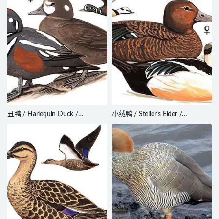
丑鸭 / Harlequin Duck /
小绒鸭 / Steller’s Eider /
Histrionicus histrionicus
Polysticta stelleri