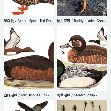
斑嘴鸭 / Eastern Spot-billed Duck
棕头草雁 / Ruddy-headed Goose
/ Anas zonorhyncha
/ Chloephaga rubidiceps
白眼潜鸭 / Ferruginous Duck /
斑背潜鸭 / Greater Scaup /
Aythya nyroca
Aythya marila