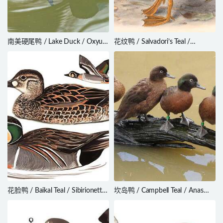
南美硬尾鸭 / Lake Duck / Oxyura
花纹鸭 / Salvadori’s Teal /
vittata
Salvadorina waigiuensis
花脸鸭 / Baikal Teal / Sibirionetta
坎岛鸭 / Campbell Teal / Anas
formosa
nesiotis