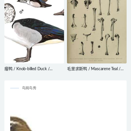
瘤鸭 / Knob-billed Duck /
毛里求斯鸭 / Mascarene Teal /
Sarkidiornis melanotos
Anas theodori
鸟网鸟秀