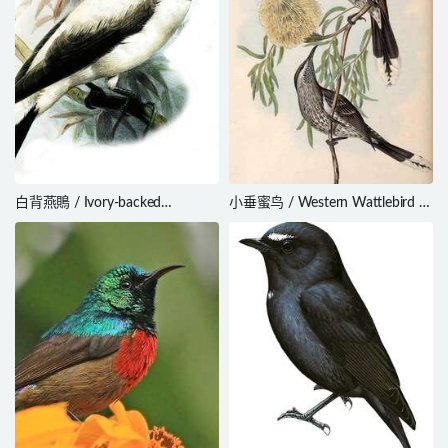
白背燕鵙 / Ivory-backed
小垂蜜鸟 / Western Wattlebird /
Woodswallow / Artamus
Anthochaera lunulata
monachus