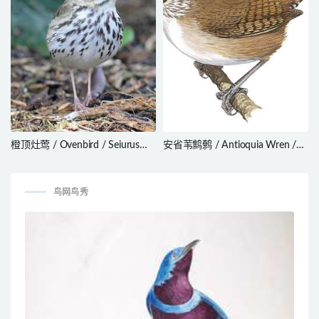
橙顶灶莺 / Ovenbird / Seiurus
安省苇鹪鹩 / Antioquia Wren /
aurocapilla
Thryophilus sernai
鸟网鸟秀