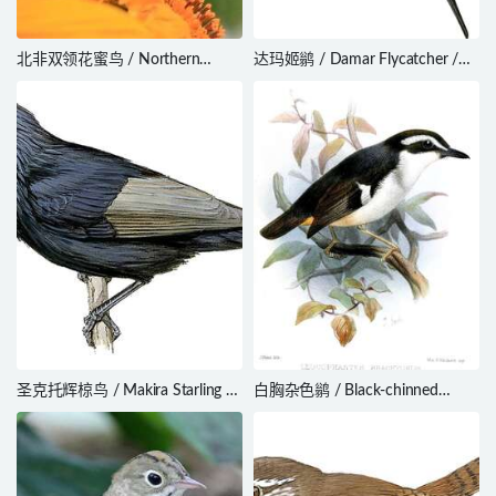
北非双领花蜜鸟 / Northern
达玛姬鹟 / Damar Flycatcher /
Double-collared Sunbird /
Ficedula henrici
Cinnyris reichenowi
圣克托辉椋鸟 / Makira Starling /
白胸杂色鹟 / Black-chinned
Aplonis dichroa
Robin / Poecilodryas brachyura