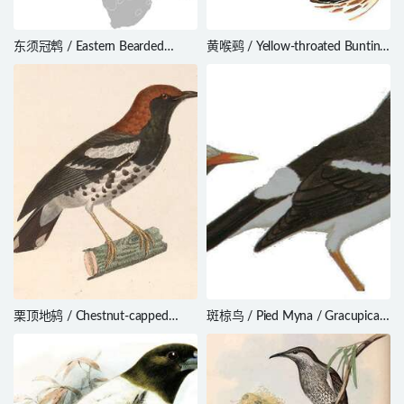
东须冠鹎 / Eastern Bearded
黄喉鹀 / Yellow-throated Bunting
Greenbul / Criniger chloronotus
/ Emberiza elegans
栗顶地鸫 / Chestnut-capped
斑椋鸟 / Pied Myna / Gracupica
Thrush / Geokichla interpres
contra