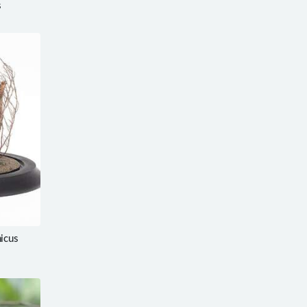
s
icus