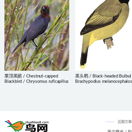
栗顶黑鹂 / Chestnut-capped
黑头鹎 / Black-headed Bulbul
Blackbird / Chrysomus ruficapillus
Brachypodius melanocephalo
近期文章
黑巾舞雀 / Black