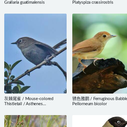
Grallaria guatimalensis
Platyspiza crassirostris
灰棘尾雀 / Mouse-colored
锈色雅鹛 / Ferruginous Babble
Thistletail / Asthenes
Pellorneum bicolor
griseomurina