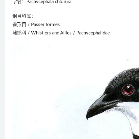
学名：Pachycephala chlorura
纲目科属：
雀形目 / Passeriformes
啸鹟科 / Whistlers and Allies / Pachycephalidae