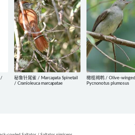
 /
秘鲁针尾雀 / Marcapata Spinetail
橄榄褐鹎 / Olive-winged 
s
/ Cranioleuca marcapatae
Pycnonotus plumosus
-cowled Saltator / Saltator nigriceps