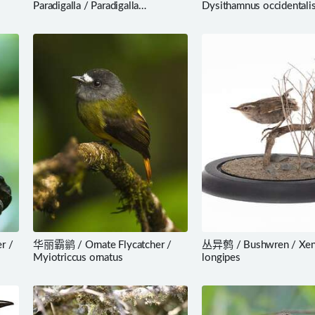
Paradigalla / Paradigalla
Dysithamnus occidentali
brevicauda
r /
华丽霸鹟 / Ornate Flycatcher /
丛异鹩 / Bushwren / Xen
Myiotriccus ornatus
longipes