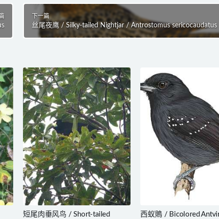
篇
下一篇
us
丝尾夜鹰 / Silky-tailed Nightjar / Antrostomus sericocaudatus
短尾肉垂风鸟 / Short-tailed
西蚁鵙 / Bicolored Antvir