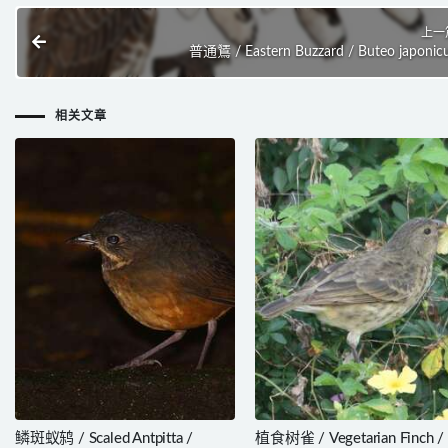
上一
普通鵟 / Eastern Buzzard / Buteo japonic
相关文章
鳞斑蚁鸫 / Scaled Antpitta /
植食树雀 / Vegetarian Finch /