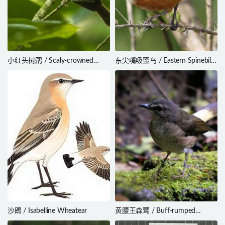
小红头树鹛 / Scaly-crowned
东尖嘴吸蜜鸟 / Eastern Spinebill /
Babbler / Malacopteron cinereum
Acanthorhynchus tenuirostris
沙鵖 / Isabelline Wheatear
黄腰王森莺 / Buff-rumped
Warbler / Myiothlypis fulvicauda