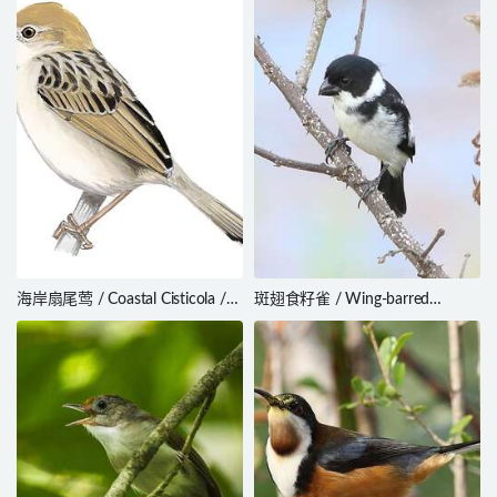
海岸扇尾莺 / Coastal Cisticola /
斑翅食籽雀 / Wing-barred
Cisticola haematocephalus
Seedeater / Sporophila americana