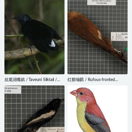
丝尾阔嘴鹟 / Taveuni Silktail /
红额噪鹛 / Rufous-fronted
Lamprolia victoriae
Laughingthrush / Garrulax
rufifrons