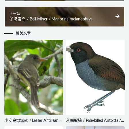
下一篇
矿吸蜜鸟 / Bell Miner / Manorina melanophrys
相关文章
小安岛绿霸鹟 / Lesser Antillean
灰嘴蚁鸫 / Pale-billed Antpitta /
Pewee / Contopus latirostris
Grallaria carrikeri