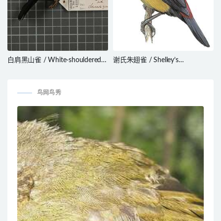
白肩黑山雀 / White-shouldered
谢氏朱翅雀 / Shelley’s
Black Tit / Melaniparus guineensis
Crimsonwing / Cryptospiza
shelleyi
鸟网鸟秀