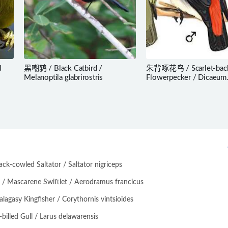
d
黑嘲鸫 / Black Catbird /
朱背啄花鸟 / Scarlet-bac
Melanoptila glabrirostris
Flowerpecker / Dicaeum
cruentatum
-cowled Saltator / Saltator nigriceps
scarene Swiftlet / Aerodramus francicus
asy Kingfisher / Corythornis vintsioides
lled Gull / Larus delawarensis