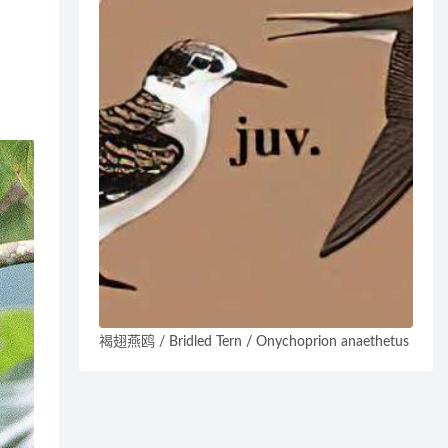
褐翅燕鸥 / Bridled Tern / Onychoprion anaethetus