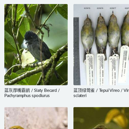
蓝灰厚嘴霸鹟 / Slaty Becard /
蓝顶绿莺雀 / Tepui Vireo / Vi
Pachyramphus spodiurus
sclateri