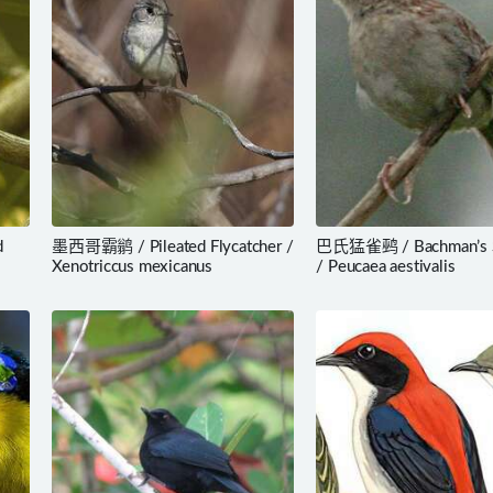
d
墨西哥霸鹟 / Pileated Flycatcher /
巴氏猛雀鹀 / Bachman’s 
Xenotriccus mexicanus
/ Peucaea aestivalis