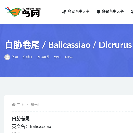
鸟网鸟类大全
各省鸟类大全
全部
白胁卷尾 / Balicassiao / Dicrurus 
鸟网
雀形目
3年前
0
96
首页
雀形目
白胁卷尾
英文名：Balicassiao