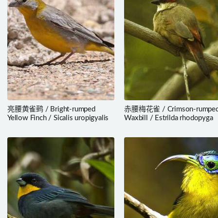
亮腰黄雀鹀 / Bright-rumped
赤腰梅花雀 / Crimson-rumpe
Yellow Finch / Sicalis uropigyalis
Waxbill / Estrilda rhodopyga