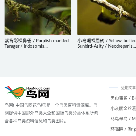
紫背彩裸鼻雀 / Purplish-mantled
小弯嘴裸眉鸫 / Yellow-bellie
Tanager / Iridosornis
Sunbird-Asity / Neodrepanis
porphyrocephalus
hypoxantha
近期文章
黑巾舞雀 / Black
鸟网( 中国鸟网花鸟吧)是一个鸟类百科资源库。鸟
小灰腰金丝燕 / Ma
网提供中国野外鸟类大全和国际鸟类分类体系所包
马岛翠鸟 / Malag
含各种鸟类资料信息和鸟类图片。
环嘴鸥 / Ring-bi