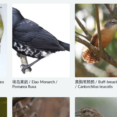
reo
埃岛果鹟 / Eiao Monarch /
黄胸苇鹪鹩 / Buff-breast
Pomarea fluxa
/ Cantorchilus leucotis