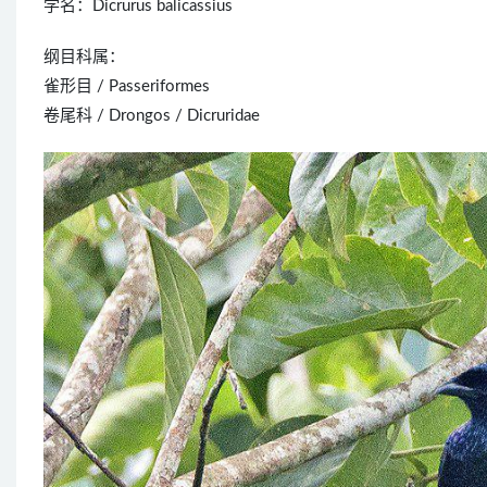
学名：Dicrurus balicassius
纲目科属：
雀形目 / Passeriformes
卷尾科 / Drongos / Dicruridae