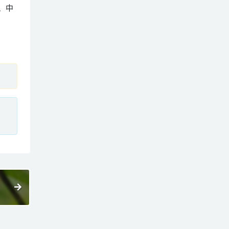
岛、中
、