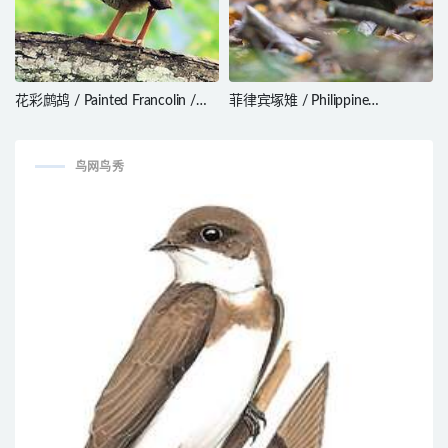
花彩鹧鸪 / Painted Francolin /
菲律宾塚雉 / Philippine
Francolinus pictus
Megapode / Megapodius cumingii
鸟网鸟秀