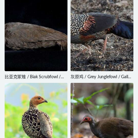
比亚克冢雉 / Biak Scrubfowl /
灰原鸡 / Grey Junglefowl / Gallus
Megapodius geelvinkianus
sonneratii