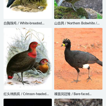
白胸珠鸡 / White-breasted
山齿鹑 / Northern Bobwhite /
Guineafowl / Agelastes
Colinus virginianus
meleagrides
红头林鹧鸪 / Crimson-headed
裸面凤冠雉 / Bare-faced
Partridge / Haematortyx
Curassow / Crax fasciolata
sanguiniceps