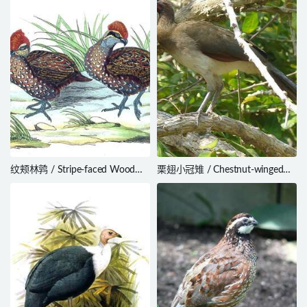
纹颊林鹑 / Stripe-faced Wood
栗翅小冠雉 / Chestnut-winged
Quail / Odontophorus balliviani
Chachalaca / Ortalis garrula