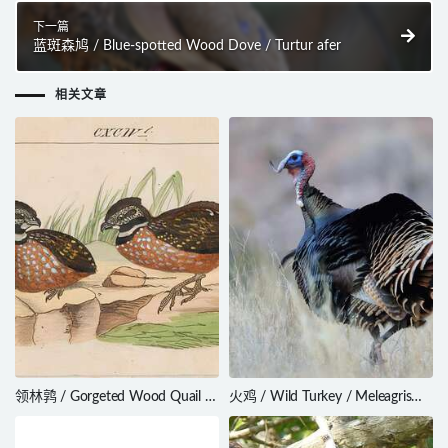
下一篇
蓝斑森鸠 / Blue-spotted Wood Dove / Turtur afer
相关文章
领林鹑 / Gorgeted Wood Quail /
火鸡 / Wild Turkey / Meleagris
Odontophorus strophium
gallopavo