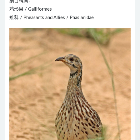
纲目科属：
鸡形目 / Galliformes
雉科 / Pheasants and Allies / Phasianidae