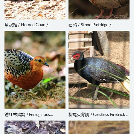
角冠雉 / Horned Guan /
石鹑 / Stone Partridge /
Oreophasis derbianus
Ptilopachus petrosus
锈红林鹧鸪 / Ferruginous
棕尾火背鹇 / Crestless Fireback /
Partridge / Caloperdix oculeus
Lophura erythrophthalma