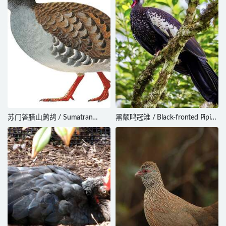
苏门答腊山鹧鸪 / Sumatran
黑额鸣冠雉 / Black-fronted Piping
Partridge / Arborophila
Guan / Pipile jacutinga
sumatrana