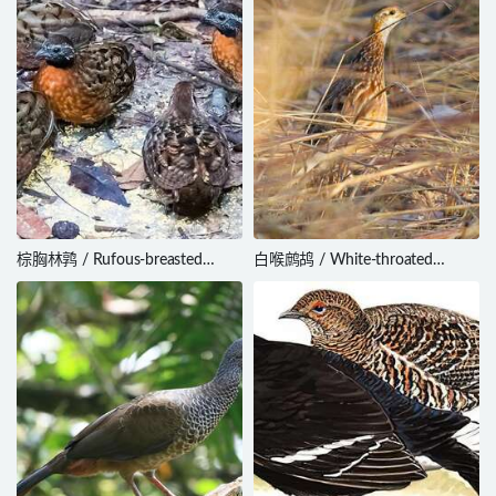
棕胸林鹑 / Rufous-breasted
白喉鹧鸪 / White-throated
Wood Quail / Odontophorus
Francolin / Peliperdix albogularis
speciosus