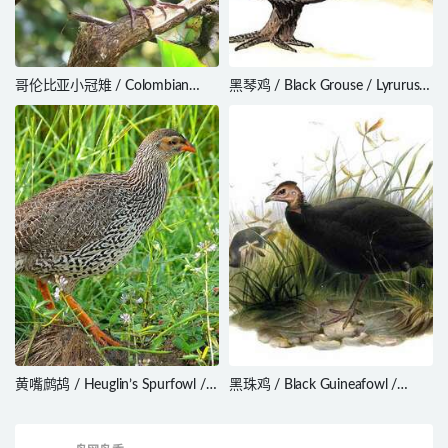
哥伦比亚小冠雉 / Colombian
黑琴鸡 / Black Grouse / Lyrurus
Chachalaca / Ortalis columbiana
tetrix
黄嘴鹧鸪 / Heuglin’s Spurfowl /
黑珠鸡 / Black Guineafowl /
Pternistis icterorhynchus
Agelastes niger