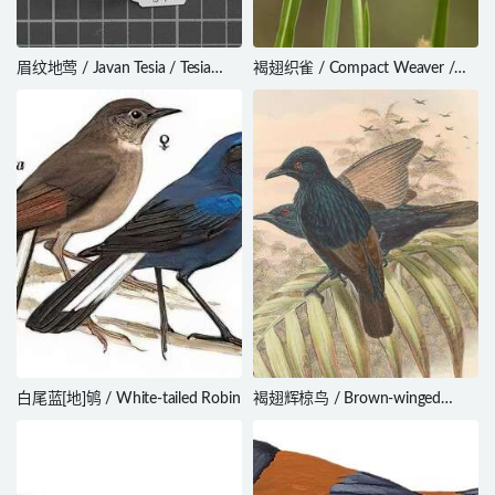
眉纹地莺 / Javan Tesia / Tesia
褐翅织雀 / Compact Weaver /
superciliaris
Ploceus superciliosus
白尾蓝[地]鸲 / White-tailed Robin
褐翅辉椋鸟 / Brown-winged
Starling / Aplonis grandis