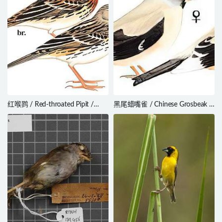
红喉鹨 / Red-throated Pipit /
黑尾蜡嘴雀 / Chinese Grosbeak /
Anthus cervinus
Eophona migratoria