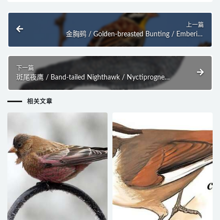
上一篇
金胸鹀 / Golden-breasted Bunting / Emberiza
flaviventris
下一篇
斑尾夜鹰 / Band-tailed Nighthawk / Nyctiprogne
leucopyga
相关文章