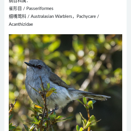
纲目科属：
雀形目 / Passeriformes
细嘴莺科 / Australasian Warblers，Pachycare /
Acanthizidae