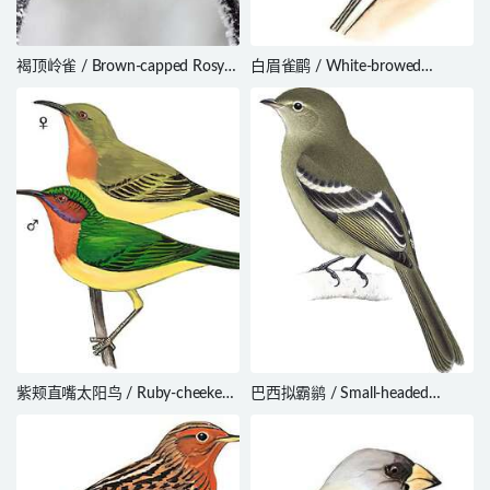
褐顶岭雀 / Brown-capped Rosy
白眉雀鹛 / White-browed
Finch / Leucosticte australis
Fulvetta / Fulvetta vinipectus
紫颊直嘴太阳鸟 / Ruby-cheeked
巴西拟霸鹟 / Small-headed
Sunbird / Chalcoparia singalensis
Elaenia / Elaenia sordida