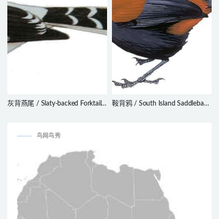
灰背燕尾 / Slaty-backed Forktail /
鞍背鸦 / South Island Saddleback
Enicurus schistaceus
/ Philesturnus carunculatus
鸟网鸟秀