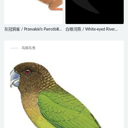
灰冠鸦雀 / Przevalski’s Parrotbill /
白眼河燕 / White-eyed River
Sinosuthora przewalskii
Martin / Pseudochelidon
sirintarae
鸟网鸟秀