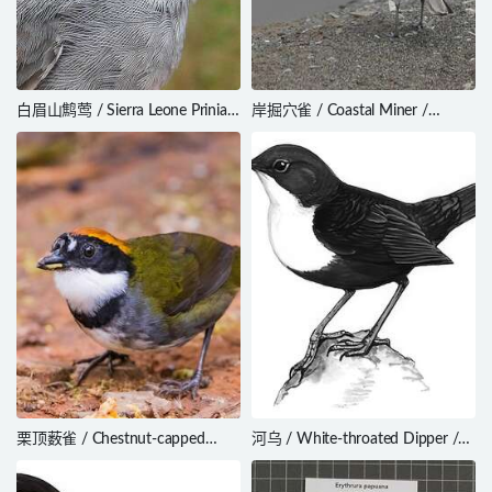
白眉山鹪莺 / Sierra Leone Prinia /
岸掘穴雀 / Coastal Miner /
Schistolais leontica
Geositta peruviana
栗顶薮雀 / Chestnut-capped
河乌 / White-throated Dipper /
Brushfinch / Arremon
Cinclus cinclus
brunneinucha