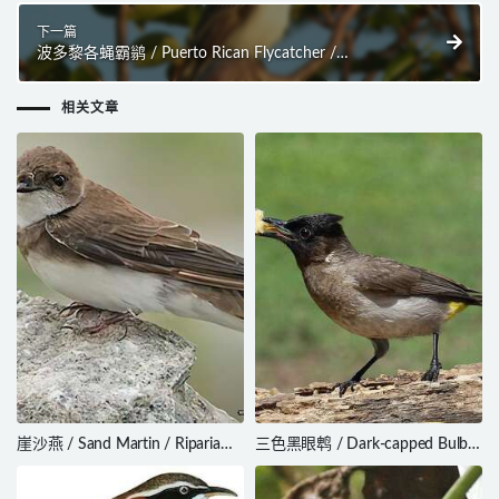
下一篇
波多黎各蝇霸鹟 / Puerto Rican Flycatcher /
Myiarchus antillarum
相关文章
崖沙燕 / Sand Martin / Riparia
三色黑眼鹎 / Dark-capped Bulbul
riparia
/ Pycnonotus tricolor