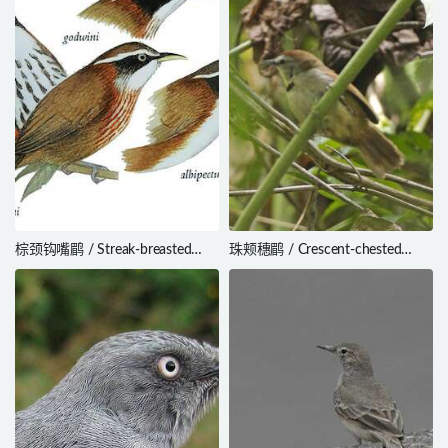
棕颈钩嘴鹛 / Streak-breasted
珠颊穗鹛 / Crescent-chested
Scimitar Babbler / Pomatorhinus
Babbler / Cyanoderma
ruficollis
melanothorax