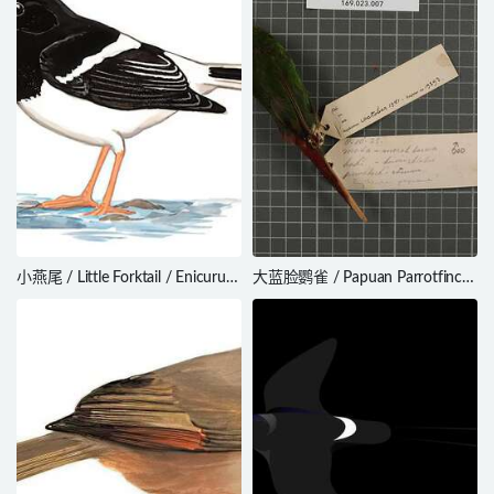
小燕尾 / Little Forktail / Enicurus
大蓝脸鹦雀 / Papuan Parrotfinch
scouleri
/ Erythrura papuana