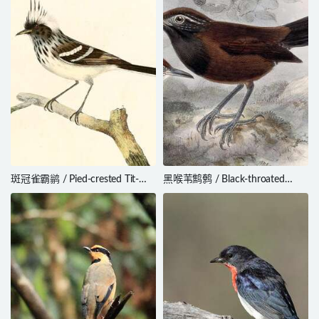
斑冠雀霸鹟 / Pied-crested Tit-
黑喉苇鹪鹩 / Black-throated
Tyrant / Anairetes reguloides
Wren / Pheugopedius atrogularis