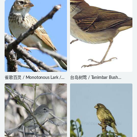
雀歌百灵 / Monotonous Lark /
台岛树莺 / Tanimbar Bush
Mirafra passerina
Warbler / Horornis carolinae