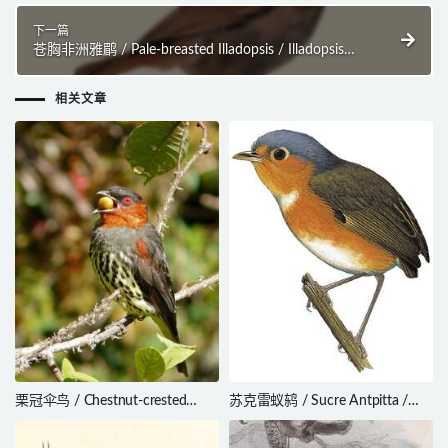
下一篇
苍胸非洲雅鹛 / Pale-breasted Illadopsis / Illadopsis
rufipennis
相关文章
栗冠伞鸟 / Chestnut-crested
苏克雷蚁鸫 / Sucre Antpitta /
Cotinga / Ampelion rufaxilla
Grallaricula cumanensis