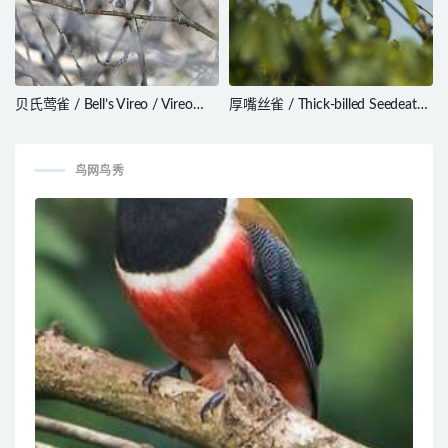
贝氏莺雀 / Bell’s Vireo / Vireo
厚嘴丝雀 / Thick-billed Seedeater
bellii
/ Crithagra burtoni
鸟网鸟秀