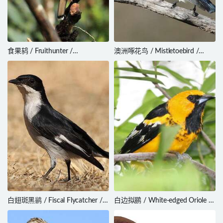
食果鸫 / Fruithunter /
澳洲啄花鸟 / Mistletoebird /
Chlamydochaera jefferyi
Dicaeum hirundinaceum
白翅斑黑鹟 / Fiscal Flycatcher /
白边拟鹂 / White-edged Oriole /
Melaenornis silens
Icterus graceannae