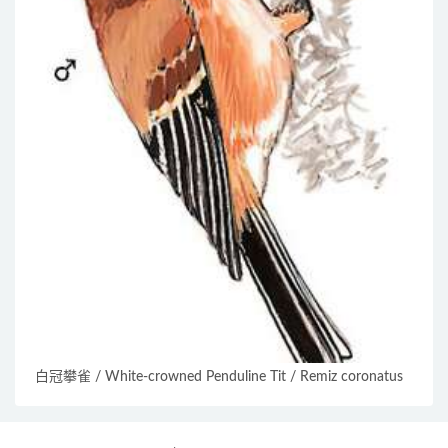
白冠攀雀 / White-crowned Penduline Tit / Remiz coronatus