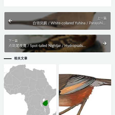
上一篇
白领凤鹛 / White-collared Yuhina / Parayuhina
diademata
下一篇
点斑尾夜鹰 / Spot-tailed Nightjar / Hydropsalis
maculicaudus
相关文章