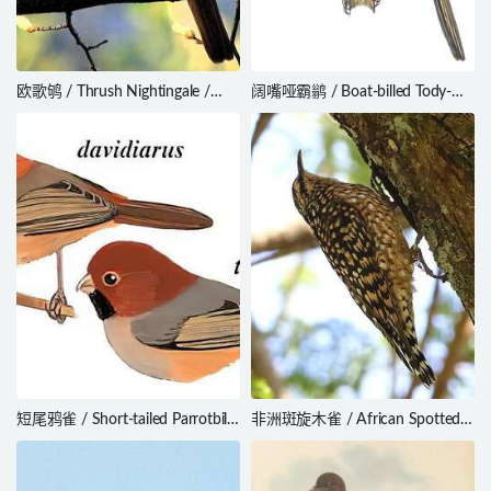
欧歌鸲 / Thrush Nightingale /
阔嘴哑霸鹟 / Boat-billed Tody-
Luscinia luscinia
Tyrant / Hemitriccus josephinae
短尾鸦雀 / Short-tailed Parrotbill
非洲斑旋木雀 / African Spotted
/ Neosuthora davidiana
Creeper / Salpornis salvadori