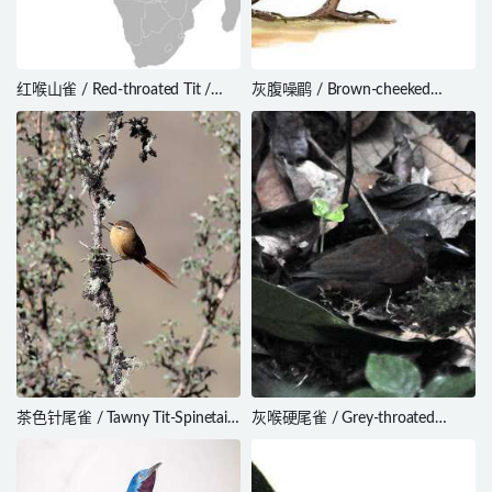
红喉山雀 / Red-throated Tit /
灰腹噪鹛 / Brown-cheeked
Melaniparus fringillinus
Laughingthrush / Trochalopteron
henrici
茶色针尾雀 / Tawny Tit-Spinetail
灰喉硬尾雀 / Grey-throated
/ Sylviorthorhynchus yanacensis
Leaftosser / Sclerurus albigularis