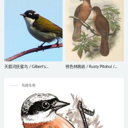
天鹅河抚蜜鸟 / Gilbert’s
锈色林鵙鹟 / Rusty Pitohui /
Honeyeater / Melithreptus
Pseudorectes ferrugineus
chloropsis
鸟网鸟秀