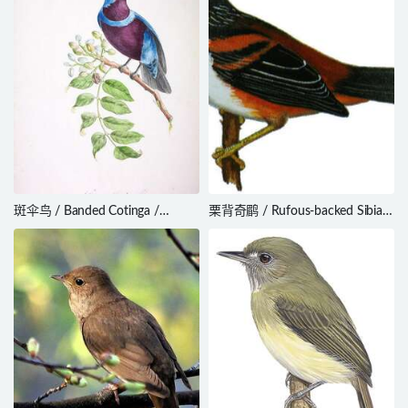
斑伞鸟 / Banded Cotinga /
栗背奇鹛 / Rufous-backed Sibia /
Cotinga maculata
Leioptila annectens