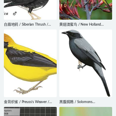
白眉地鸫 / Siberian Thrush /
黄翅澳蜜鸟 / New Holland
Geokichla sibirica
Honeyeater / Phylidonyris
novaehollandiae
金背织雀 / Preuss’s Weaver /
黑腹鹃鵙 / Solomons
Ploceus preussi
Cuckooshrike / Edolisoma
holopolium