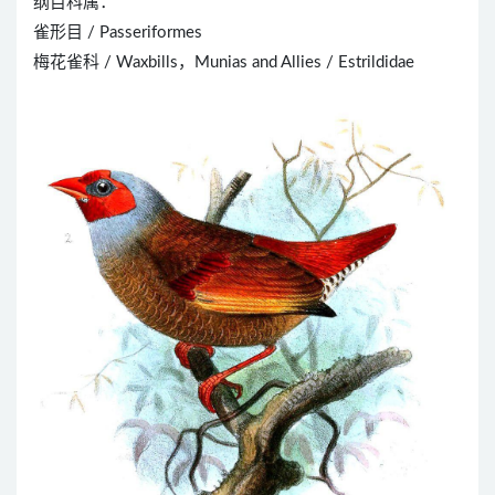
纲目科属：
雀形目 / Passeriformes
梅花雀科 / Waxbills，Munias and Allies / Estrildidae