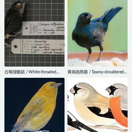
白喉绿霸鹟 / White-throated
黄褐肩黑鹂 / Tawny-shouldered
Pewee / Contopus albogularis
Blackbird / Agelaius humeralis