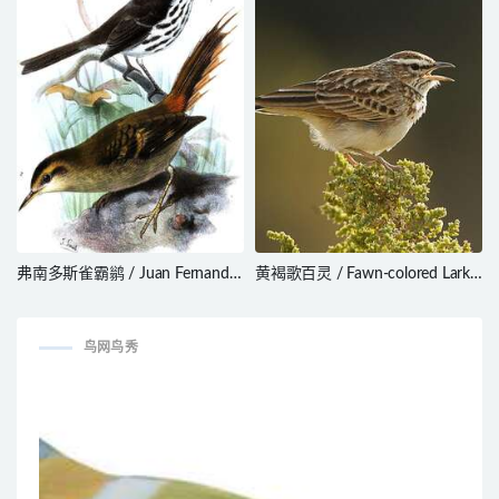
弗南多斯雀霸鹟 / Juan Fernandez
黄褐歌百灵 / Fawn-colored Lark /
Tit-Tyrant / Anairetes
Calendulauda africanoides
fernandezianus
鸟网鸟秀