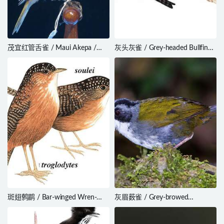
茂宜红管舌雀 / Maui Akepa /
灰头灰雀 / Grey-headed Bullfinch
Loxops ochraceus
/ Pyrrhula erythaca
斑翅鹩鹛 / Bar-winged Wren-
灰眉薮雀 / Grey-browed
Babbler / Spelaeornis
Brushfinch / Arremon assimilis
troglodytoides