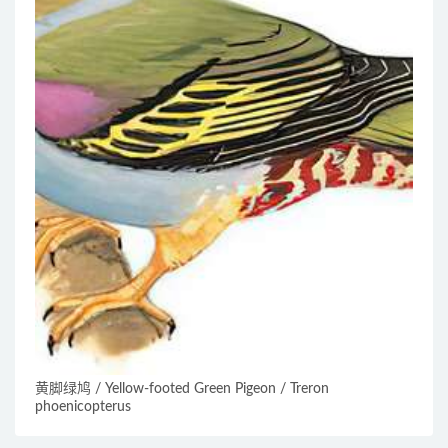
黄脚绿鸠 / Yellow-footed Green Pigeon / Treron
phoenicopterus