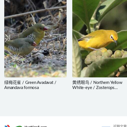
绿梅花雀 / Green Avadavat /
黄绣眼鸟 / Northern Yellow
Amandava formosa
White-eye / Zosterops
senegalensis
近期文章