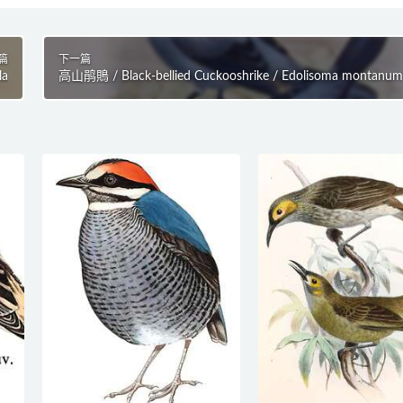
篇
下一篇
la
高山鹃鵙 / Black-bellied Cuckooshrike / Edolisoma montanu