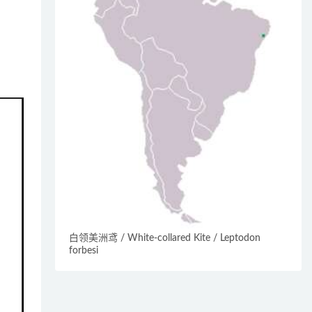
白领美洲鸢 / White-collared Kite / Leptodon
forbesi