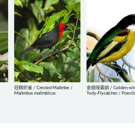
冠精织雀 / Crested Malimbe /
金翅哑霸鹟 / Golden-wi
Malimbus malimbicus
Tody-Flycatcher / Poecil
calopterus