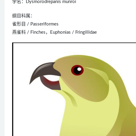
学名：Dysmorodrepanis munroi
纲目科属：
雀形目 / Passeriformes
燕雀科 / Finches，Euphonias / Fringillidae