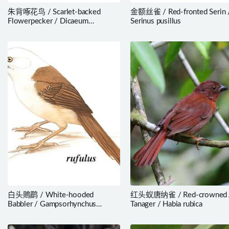
朱背啄花鸟 / Scarlet-backed
金额丝雀 / Red-fronted Serin 
Flowerpecker / Dicaeum
Serinus pusillus
cruentatum
白头鵙鹛 / White-hooded
红头蚁唐纳雀 / Red-crowned 
Babbler / Gampsorhynchus
Tanager / Habia rubica
rufulus