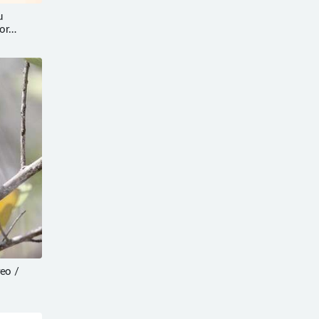
u
or
eo /