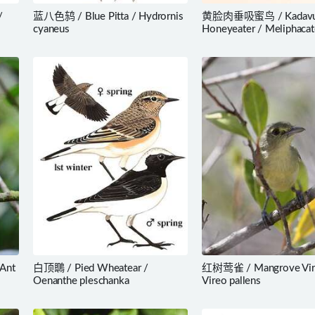
/
蓝八色鸫 / Blue Pitta / Hydrornis
黄脸肉垂吸蜜鸟 / Kadav
cyaneus
Honeyeater / Meliphacat
provocator
Ant
白顶䳭 / Pied Wheatear /
红树莺雀 / Mangrove Vir
Oenanthe pleschanka
Vireo pallens