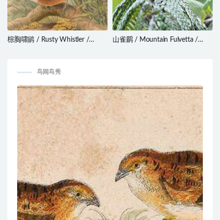
棕胸啸鹟 / Rusty Whistler /
山雀鹛 / Mountain Fulvetta /
Pachycephala hyperythra
Alcippe peracensis
鸟网鸟秀