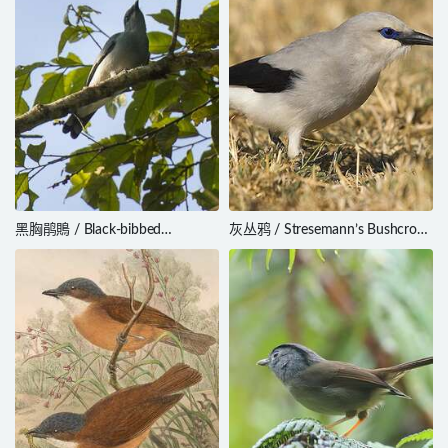
黑胸鹃鵙 / Black-bibbed
灰丛鸦 / Stresemann’s Bushcrow
Cicadabird / Edolisoma
/ Zavattariornis stresemanni
mindanense