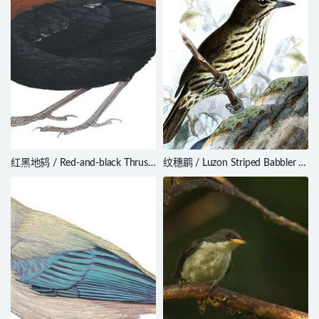
红黑地鸫 / Red-and-black Thrush
纹穗鹛 / Luzon Striped Babbler /
/ Geokichla mendeni
Zosterornis striatus