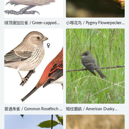
绿顶唐加拉雀 / Green-capped
小啄花鸟 / Pygmy Flowerpecker /
Tanager / Stilpnia
Dicaeum pygmaeum
meyerdeschauenseei
普通朱雀 / Common Rosefinch /
暗纹霸鹟 / American Dusky
Carpodacus erythrinus
Flycatcher / Empidonax
oberholseri