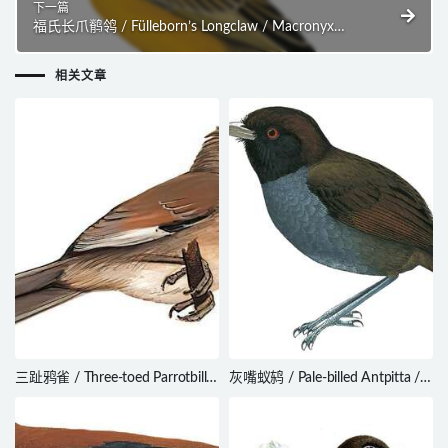
下一篇
福氏长爪鹡鸰 / Fülleborn’s Longclaw / Macronyx
fuelleborni
相关文章
三趾鸦雀 / Three-toed Parrotbill /
灰嘴蚁鸫 / Pale-billed Antpitta /
Cholornis paradoxus
Grallaria carrikeri