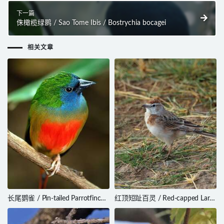
下一篇
侏橄榄绿鹮 / Sao Tome Ibis / Bostrychia bocagei
相关文章
长尾鹦雀 / Pin-tailed Parrotfinch /
红顶短趾百灵 / Red-capped Lark
Erythrura prasina
/ Calandrella cinerea