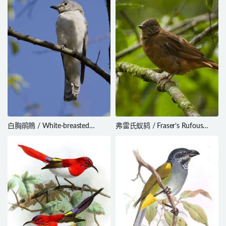
白胸鹃鵙 / White-breasted
弗雷氏蚁鸫 / Fraser’s Rufous
Cuckooshrike / Ceblepyris
Thrush / Stizorhina fraseri
pectoralis