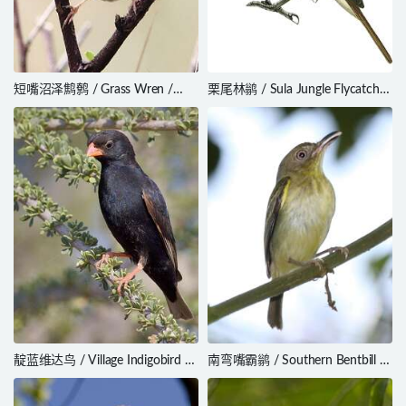
短嘴沼泽鹪鹩 / Grass Wren /
栗尾林鹟 / Sula Jungle Flycatcher
Cistothorus platensis
/ Cyornis colonus
靛蓝维达鸟 / Village Indigobird /
南弯嘴霸鹟 / Southern Bentbill /
Vidua chalybeata
Oncostoma olivaceum