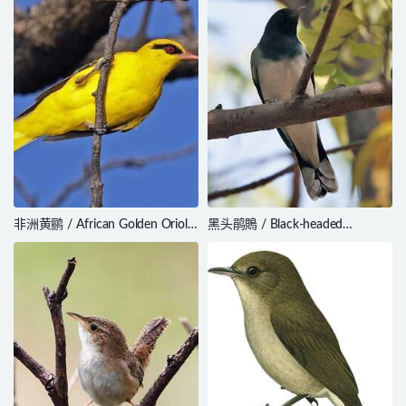
非洲黄鹂 / African Golden Oriole
黑头鹃鵙 / Black-headed
/ Oriolus auratus
Cuckooshrike / Lalage
melanoptera