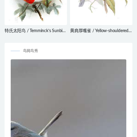
特氏太阳鸟 / Temminck’s Sunbird
黄肩厚嘴雀 / Yellow-shouldered
/ Aethopyga temminckii
Grosbeak / Parkerthraustes
humeralis
鸟网鸟秀