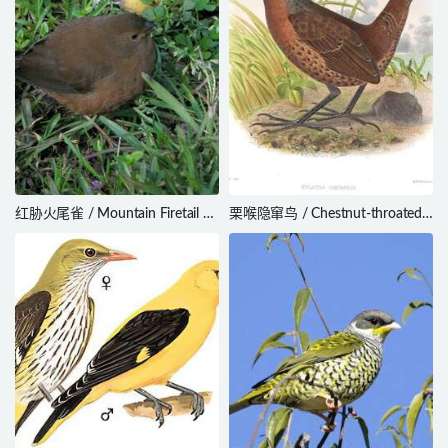
红胁火尾雀 / Mountain Firetail /
栗喉隐窜鸟 / Chestnut-throated
Oreostruthus fuliginosus
Huet-huet / Pteroptochos
castaneus