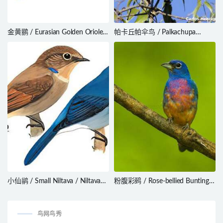
金黄鹂 / Eurasian Golden Oriole /
帕卡丘帕伞鸟 / Palkachupa
Oriolus oriolus
Cotinga / Phibalura boliviana
小仙鹟 / Small Niltava / Niltava
粉腹彩鹀 / Rose-bellied Bunting /
macgrigoriae
Passerina rositae
鸟网鸟秀