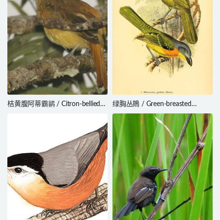
桔黄腹阿蒂霸鹟 / Citron-bellied
绿胸丛鵙 / Green-breasted
Attila / Attila citriniventris
Bushshrike / Malaconotus
gladiator