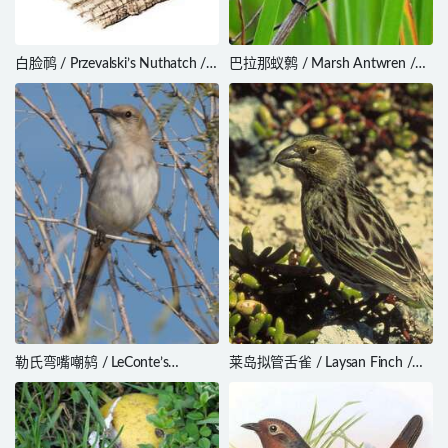
白脸䴓 / Przevalski’s Nuthatch /
巴拉那蚁鹩 / Marsh Antwren /
Sitta przewalskii
Stymphalornis acutirostris
勒氏弯嘴嘲鸫 / LeConte’s
莱岛拟管舌雀 / Laysan Finch /
Thrasher / Toxostoma lecontei
Telespiza cantans