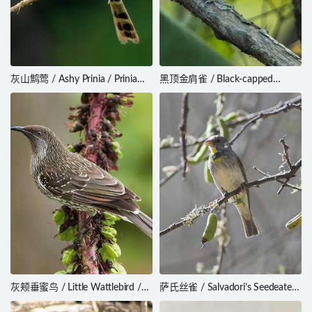
灰山鹪莺 / Ashy Prinia / Prinia
黑顶金肩雀 / Black-capped
socialis
Sparrow / Arremon abeillei
灰颊垂蜜鸟 / Little Wattlebird /
萨氏丝雀 / Salvadori’s Seedeater /
Anthochaera chrysoptera
Crithagra xantholaema