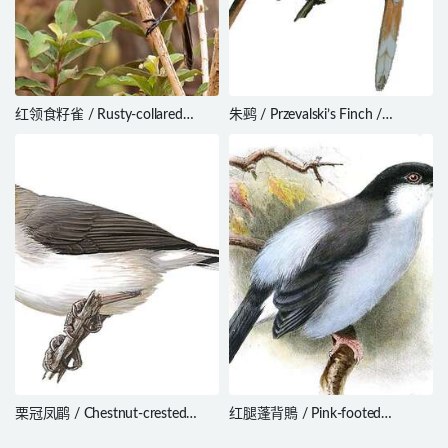
红领食籽雀 / Rusty-collared
朱鹀 / Przevalski’s Finch /
Seedeater / Sporophila collaris
Urocynchramus pylzowi
栗冠凤鹛 / Chestnut-crested
红腿蓬背鵙 / Pink-footed
Yuhina / Staphida everetti
Puffback / Dryoscopus angolensis