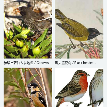
赫诺韦萨仙人掌地雀 / Genovesa
黑头摄蜜鸟 / Black-headed
Cactus Finch / Geospiza
Myzomela / Myzomela
propinqua
melanocephala