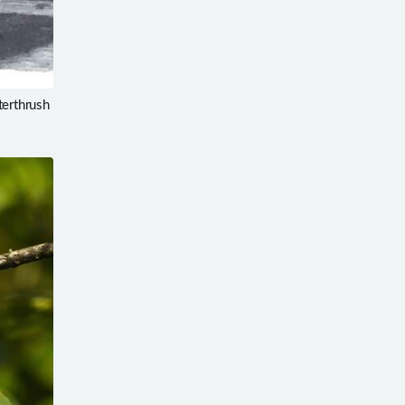
erthrush