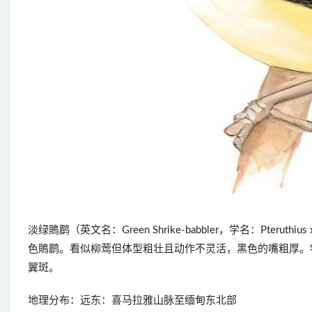
淡绿鵙鹛（英文名：Green Shrike-babbler，学名：Pteru
色鵙鹛。看似柳莺但体型粗壮且动作不灵活，黑色的嘴粗厚。
翼斑。
地理分布：远东：喜马拉雅山脉至缅甸东北部