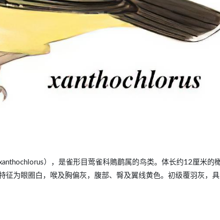
thius xanthochlorus），是雀形目莺雀科鵙鹛属的鸟类。体长约12厘米
特征为眼圈白，喉及胸偏灰，腹部、臀及翼线黄色。初级覆羽灰，具