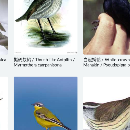
ica
拟鸫蚁鸫 / Thrush-like Antpitta /
白冠娇鹟 / White-crown
Myrmothera campanisona
Manakin / Pseudopipra p