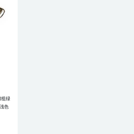
的橄榄绿
浅色