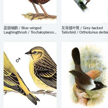
蓝翅噪鹛 / Blue-winged
灰背缝叶莺 / Grey-backed
Laughingthrush / Trochalopteron
Tailorbird / Orthotomus derbi
squamatum