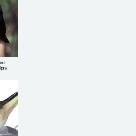
ed
ipra