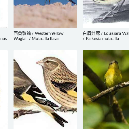
西黄鹡鸰 / Western Yellow
白眉灶莺 / Louisiana Wat
anus
Wagtail / Motacilla flava
/ Parkesia motacilla