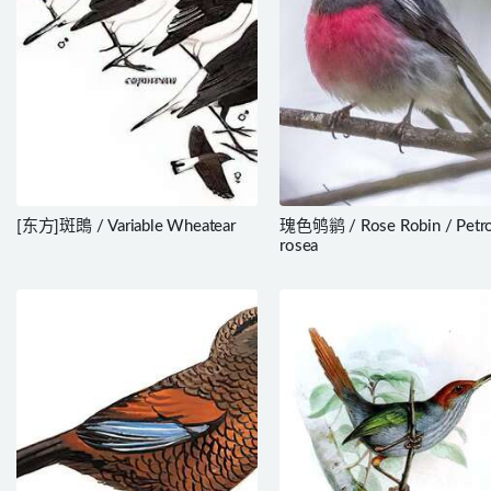
[东方]斑鵖 / Variable Wheatear
瑰色鸲鹟 / Rose Robin / Petro
rosea