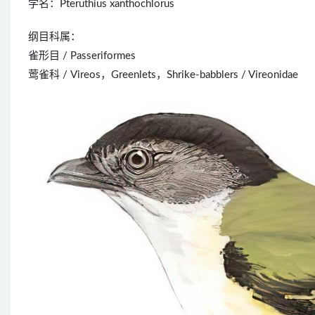
学名：Pteruthius xanthochlorus
纲目科属：
雀形目 / Passeriformes
莺雀科 / Vireos，Greenlets，Shrike-babblers / Vireonidae