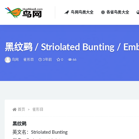
鸟网鸟类大全
各省鸟类大全
全部
黑纹鹀 / Striolated Bunting / Embe
鸟网
雀形目
3年前
0
66
首页
雀形目
黑纹鹀
英文名：Striolated Bunting