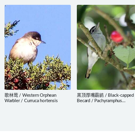
歌林莺 / Western Orphean
黑顶厚嘴霸鹟 / Black-capped
Warbler / Curruca hortensis
Becard / Pachyramphus
marginatus