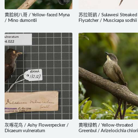
黄脸树八哥 / Yellow-faced Myna
苏拉斑鹟 / Sulawesi Streaked
/ Mino dumontii
Flycatcher / Muscicapa sodhii
灰啄花鸟 / Ashy Flowerpecker /
黄喉绿鹎 / Yellow-throated
Dicaeum vulneratum
Greenbul / Arizelocichla chlor