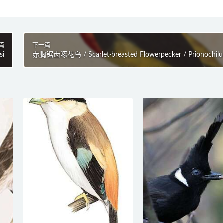
篇
下一篇
si
赤胸锯齿啄花鸟 / Scarlet-breasted Flowerpecker / Prionochilu
thoracicus