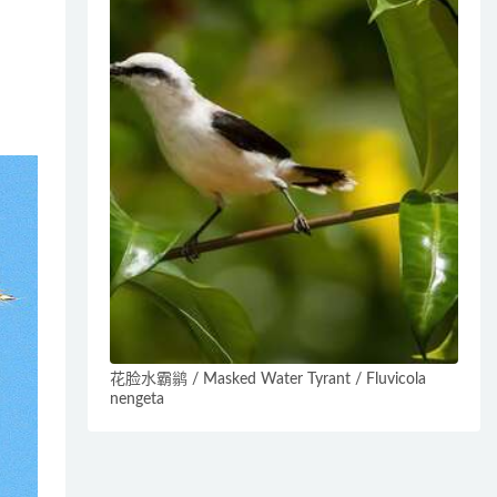
花脸水霸鹟 / Masked Water Tyrant / Fluvicola
nengeta