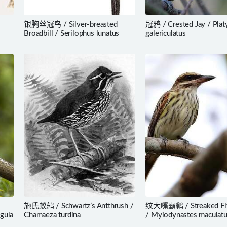
银胸丝冠鸟 / Silver-breasted
冠鸦 / Crested Jay / Plat
Broadbill / Serilophus lunatus
galericulatus
施氏蚁鸫 / Schwartz’s Antthrush /
纹大嘴霸鹟 / Streaked Fly
igula
Chamaeza turdina
/ Myiodynastes maculat