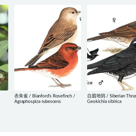
赤朱雀 / Blanford’s Rosefinch /
白眉地鸫 / Siberian Thrus
Agraphospiza rubescens
Geokichla sibirica