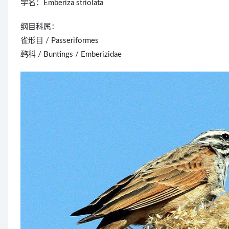
学名：Emberiza striolata
纲目科属：
雀形目 / Passeriformes
鹀科 / Buntings / Emberizidae