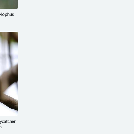
ylophus
catcher
us