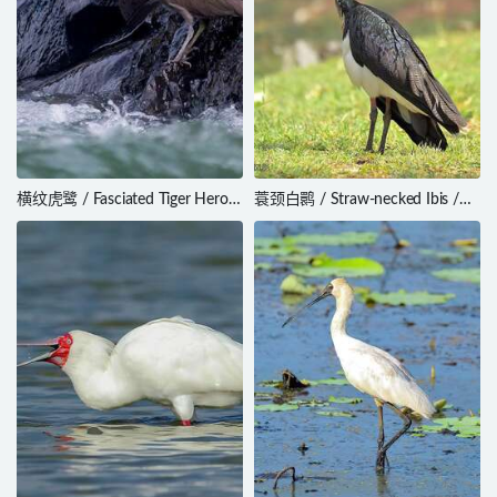
横纹虎鹭 / Fasciated Tiger Heron
蓑颈白鹮 / Straw-necked Ibis /
/ Tigrisoma fasciatum
Threskiornis spinicollis