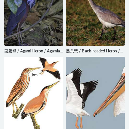
栗腹鹭 / Agami Heron / Agamia
黑头鹭 / Black-headed Heron /
agami
Ardea melanocephala