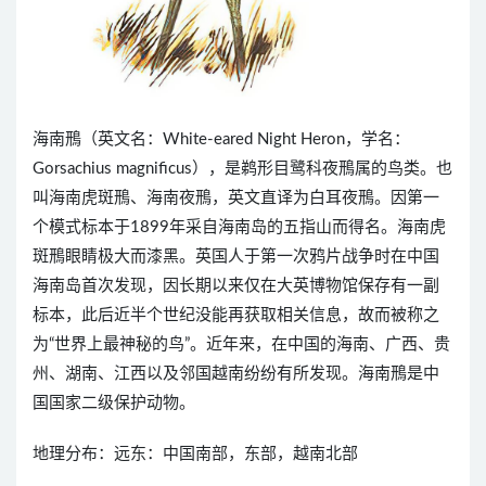
海南鳽（英文名：White-eared Night Heron，学名：
Gorsachius magnificus），是鹈形目鹭科夜鳽属的鸟类。也
叫海南虎斑鳽、海南夜鳽，英文直译为白耳夜鳽。因第一
个模式标本于1899年采自海南岛的五指山而得名。海南虎
斑鳽眼睛极大而漆黑。英国人于第一次鸦片战争时在中国
海南岛首次发现，因长期以来仅在大英博物馆保存有一副
标本，此后近半个世纪没能再获取相关信息，故而被称之
为“世界上最神秘的鸟”。近年来，在中国的海南、广西、贵
州、湖南、江西以及邻国越南纷纷有所发现。海南鳽是中
国国家二级保护动物。
地理分布：远东：中国南部，东部，越南北部