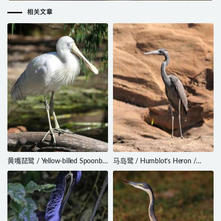
相关文章
黄嘴琵鹭 / Yellow-billed Spoonbill
马岛鹭 / Humblot’s Heron /
/ Platalea flavipes
Ardea humbloti