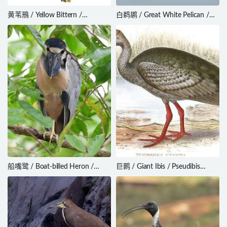
黄苇鳽 / Yellow Bittern /
白鹈鹕 / Great White Pelican /
Ixobrychus sinensis
Pelecanus onocrotalus
船嘴鹭 / Boat-billed Heron /
巨鹮 / Giant Ibis / Pseudibis
Cochlearius cochlearius
gigantea