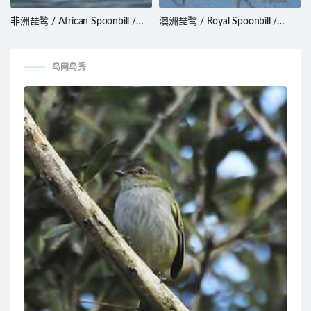
非洲琵鹭 / African Spoonbill /
澳洲琵鹭 / Royal Spoonbill /
Platalea alba
Platalea regia
鸟网鸟秀