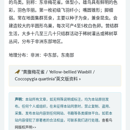
的鸟类。别称：东非梅花雀。体型小，雄鸟具有鲜明的色
彩，羽色华丽。第一枚初级飞羽纤小；嘴圆锥形；脚细
弱。常在地面集群觅食，主要以种子为食，兼食昆虫。会
建造较大的半圆形鸟巢，每次可产4至5枚白色卵。营结群
生活，大多十几至三几十只结群活动于稀树灌丛或稀树草
丛间，分布于非洲东部地区。
地理分布：非洲：中东部，东南部
“黄腹梅花雀 / Yellow-bellied Waxbill /
Coccopygia quartinia”英文版资料 »
声明：
本站所有文章，如无特殊说明或标注，均为本站原创发
布。任何个人或组织，在未征得本站同意时，禁止复制、盗用、
采集、发布本站内容到任何网站、书籍等各类媒体平台。如若本
站内容侵犯了原著者的合法权益，可联系我们进行处理。
查看鸟
网版权声明>>