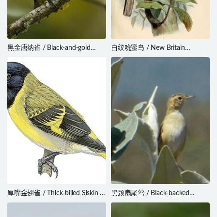
黑金唐纳雀 / Black-and-gold
白纹吮蜜鸟 / New Britain
Tanager / Bangsia melanochlamys
Friarbird / Philemon cockerelli
厚嘴金翅雀 / Thick-billed Siskin /
黑颈扇尾莺 / Black-backed
Spinus crassirostris
Cisticola / Cisticola eximius