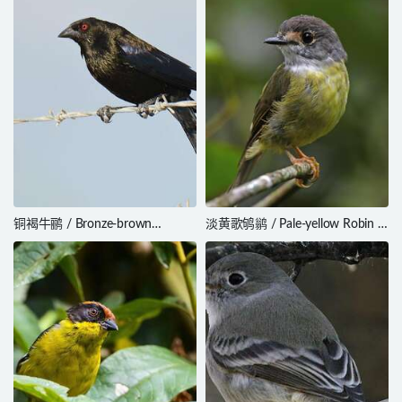
铜褐牛鹂 / Bronze-brown
淡黄歌鸲鹟 / Pale-yellow Robin /
Cowbird / Molothrus armenti
Tregellasia capito