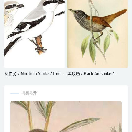
灰伯劳 / Northern Shrike / Lanius
黑蚁鵙 / Black Antshrike /
borealis
Thamnophilus nigriceps
鸟网鸟秀