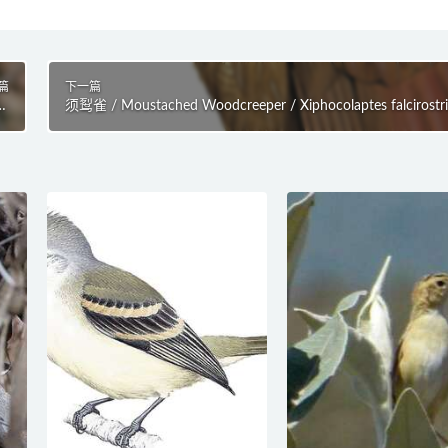
篇
下一篇
us
须䴕雀 / Moustached Woodcreeper / Xiphocolaptes falcirostri
us