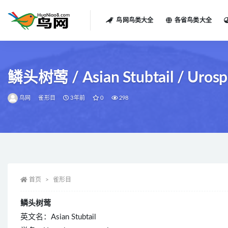
鸟网鸟类大全
各省鸟类大全
全部
鳞头树莺 / Asian Stubtail / Uros
鸟网
雀形目
3年前
0
298
首页
雀形目
鳞头树莺
英文名：Asian Stubtail