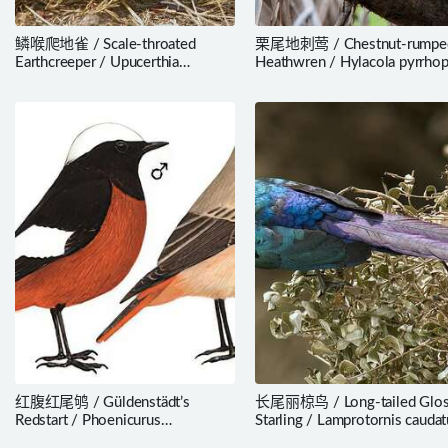
鳞喉爬地雀 / Scale-throated
栗尾地刺莺 / Chestnut-rumpe
Earthcreeper / Upucerthia
Heathwren / Hylacola pyrrhop
dumetaria
红腹红尾鸲 / Güldenstädt’s
长尾丽椋鸟 / Long-tailed Glos
Redstart / Phoenicurus
Starling / Lamprotornis caudat
erythrogastrus