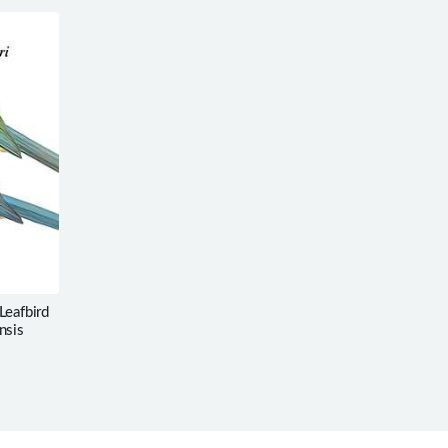
eafbird
nsis