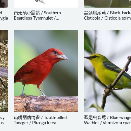
d
南无须小霸鹟 / Southern
黑颈扇尾莺 / Black-back
ygia
Beardless Tyrannulet /
Cisticola / Cisticola exim
Camptostoma obsoletum
sy
齿嘴丽唐纳雀 / Tooth-billed
蓝翅虫森莺 / Blue-wing
us
Tanager / Piranga lutea
Warbler / Vermivora cya