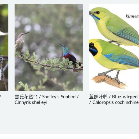
/
雪氏花蜜鸟 / Shelley’s Sunbird /
蓝翅叶鹎 / Blue-winged L
Cinnyris shelleyi
/ Chloropsis cochinchine