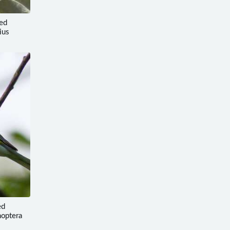
ed
ius
ed
noptera