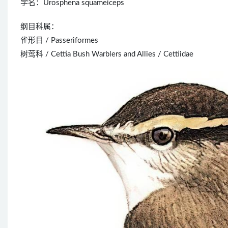
学名：Urosphena squameiceps
纲目科属：
雀形目 / Passeriformes
树莺科 / Cettia Bush Warblers and Allies / Cettiidae