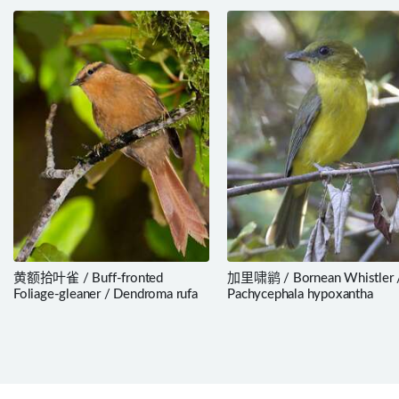
黄额拾叶雀 / Buff-fronted
加里啸鹟 / Bornean Whistler 
Foliage-gleaner / Dendroma rufa
Pachycephala hypoxantha