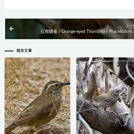
上一
红眼棘雀 / Orange-eyed Thornbird / Phacellodom
erythrophthalm
相关文章