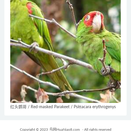
红头鹦哥 / Red-masked Parakeet / Psittacara erythrogenys
Copyright © 2023
鸟网HuaNiao8.com
- All rights reserved