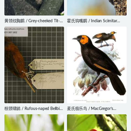
黄领纹胸鹛 / Grey-cheeked Tit-
霍氏钩嘴鹛 / Indian Scimitar
Babbler / Mixornis flavicollis
Babbler / Pomatorhinus horsfieldii
棕颈啸鹟 / Rufous-naped Bellbird
麦氏极乐鸟 / MacGregor’s
/ Aleadryas rufinucha
Honeyeater / Macgregoria
pulchra