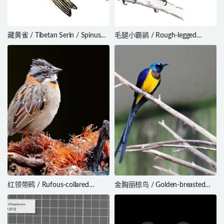
藏黄雀 / Tibetan Serin / Spinus
毛腿小霸鹟 / Rough-legged
thibetanus
Tyrannulet / Phyllomyias
burmeisteri
红领带鹀 / Rufous-collared
金胸丽椋鸟 / Golden-breasted
Sparrow / Zonotrichia capensis
Starling / Lamprotornis regius