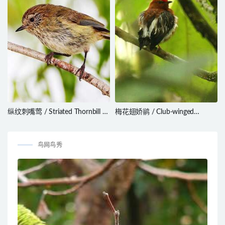
纵纹刺嘴莺 / Striated Thornbill /
梅花翅娇鹟 / Club-winged
Acanthiza lineata
Manakin / Machaeropterus
deliciosus
鸟网鸟秀