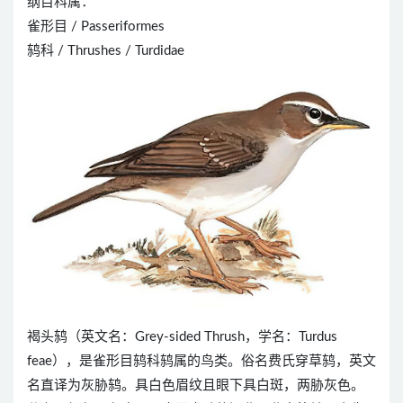
纲目科属：
雀形目 / Passeriformes
鸫科 / Thrushes / Turdidae
褐头鸫（英文名：Grey-sided Thrush，学名：Turdus
feae），是雀形目鸫科鸫属的鸟类。俗名费氏穿草鸫，英文
名直译为灰胁鸫。具白色眉纹且眼下具白斑，两胁灰色。