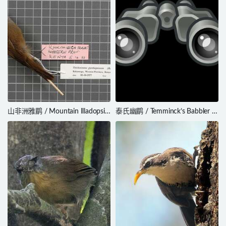
山非洲雅鹛 / Mountain Illadopsis
泰氏幽鹛 / Temminck’s Babbler /
/ Illadopsis pyrrhoptera
Pellorneum pyrrogenys