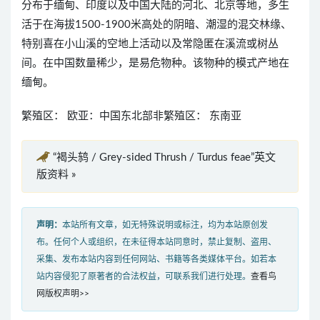
分布于缅甸、印度以及中国大陆的河北、北京等地，多生
活于在海拔1500-1900米高处的阴暗、潮湿的混交林缘、
特别喜在小山溪的空地上活动以及常隐匿在溪流或树丛
间。在中国数量稀少，是易危物种。该物种的模式产地在
缅甸。
繁殖区： 欧亚：中国东北部非繁殖区： 东南亚
“褐头鸫 / Grey-sided Thrush / Turdus feae”英文
版资料 »
声明：
本站所有文章，如无特殊说明或标注，均为本站原创发
布。任何个人或组织，在未征得本站同意时，禁止复制、盗用、
采集、发布本站内容到任何网站、书籍等各类媒体平台。如若本
站内容侵犯了原著者的合法权益，可联系我们进行处理。
查看鸟
网版权声明>>