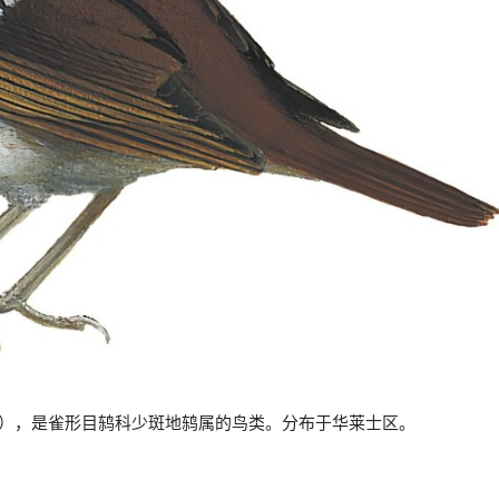
 dumasi），是雀形目鸫科少斑地鸫属的鸟类。分布于华莱士区。