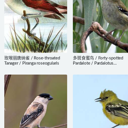
玫喉丽唐纳雀 / Rose-throated
多斑食蜜鸟 / Forty-spotted
Tanager / Piranga roseogularis
Pardalote / Pardalotus
quadragintus