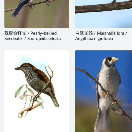
珠腹食籽雀 / Pearly-bellied
白尾雀鹎 / Marshall’s Iora /
Seedeater / Sporophila pileata
Aegithina nigrolutea