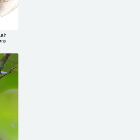
ush
ons