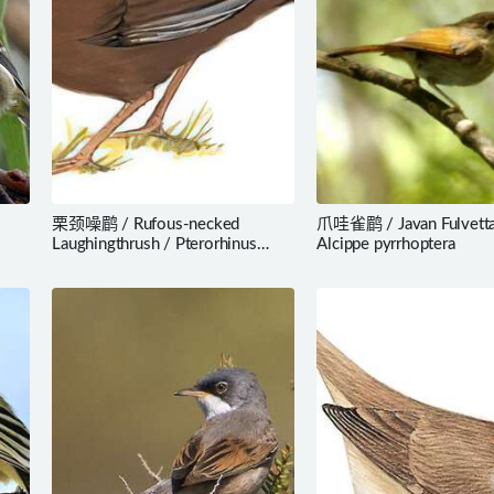
栗颈噪鹛 / Rufous-necked
爪哇雀鹛 / Javan Fulvetta
Laughingthrush / Pterorhinus
Alcippe pyrrhoptera
ruficollis