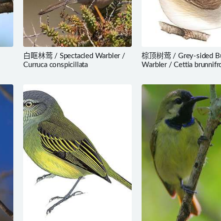
白眶林莺 / Spectacled Warbler /
棕顶树莺 / Grey-sided B
Curruca conspicillata
Warbler / Cettia brunnifr