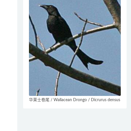
华莱士卷尾 / Wallacean Drongo / Dicrurus densus