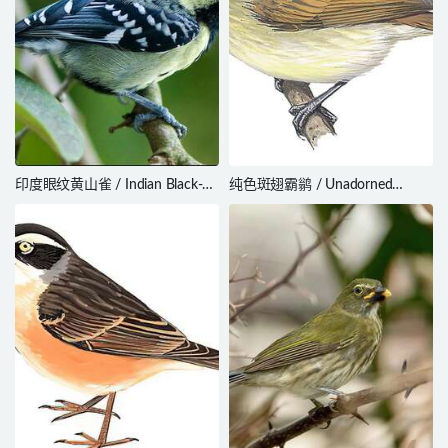
印度眼纹黄山雀 / Indian Black-
纯色斑翅霸鹟 / Unadorned
lored Tit / Machlolophus
Flycatcher / Myiophobus
aplonotus
inornatus