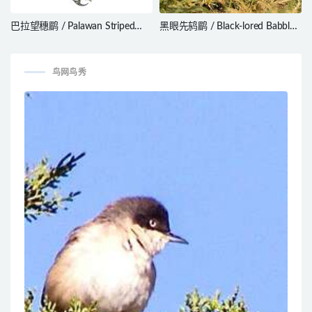
巴拉望穗鹛 / Palawan Striped
黑眼先鸫鹛 / Black-lored Babbler
Babbler / Zosterornis
/ Turdoides sharpei
hypogrammicus
鸟网鸟秀