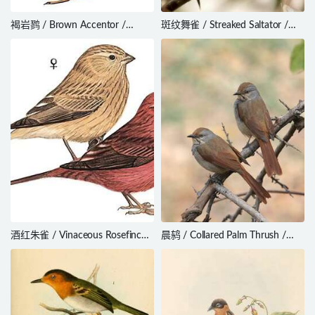
褐岩鹨 / Brown Accentor /
斑纹舞雀 / Streaked Saltator /
Prunella fulvescens
Saltator striatipectus
酒红朱雀 / Vinaceous Rosefinch /
晨鸫 / Collared Palm Thrush /
Carpodacus vinaceus
Cichladusa arquata