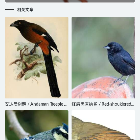
相关文章
安达曼树鹊 / Andaman Treepie /
红肩黑唐纳雀 / Red-shouldered
Dendrocitta bayleii
Tanager / Tachyphonus
phoenicius