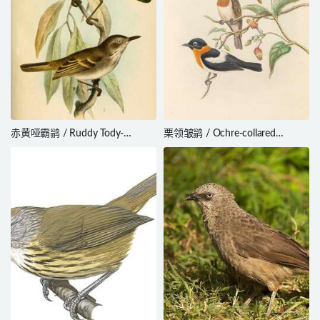
赤黄哑霸鹟 / Ruddy Tody-
栗领皱鹟 / Ochre-collared
Flycatcher / Poecilotriccus
Monarch / Arses insularis
russatus