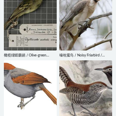
橄榄绿姬霸鹟 / Olive-green
噪吮蜜鸟 / Noisy Friarbird /
Tyrannulet / Phylloscartes
Philemon corniculatus
virescens