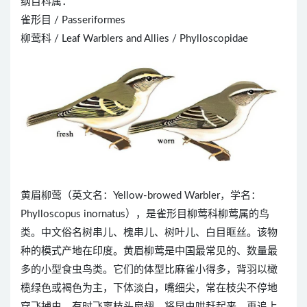
纲目科属：
雀形目 / Passeriformes
柳莺科 / Leaf Warblers and Allies / Phylloscopidae
黄眉柳莺（英文名：Yellow-browed Warbler，学名：
Phylloscopus inornatus），是雀形目柳莺科柳莺属的鸟
类。中文俗名树串儿、槐串儿、树叶儿、白目眶丝。该物
种的模式产地在印度。黄眉柳莺是中国最常见的、数量最
多的小型食虫鸟类。它们的体型比麻雀小得多，背羽以橄
榄绿色或褐色为主，下体淡白，嘴细尖，常在枝尖不停地
穿飞捕虫，有时飞离枝头扇翅，将昆虫哄赶起来，再追上