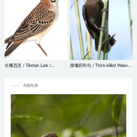
长嘴百灵 / Tibetan Lark /
厚嘴织布鸟 / Thick-billed Weaver
Melanocorypha maxima
/ Amblyospiza albifrons
鸟网鸟秀