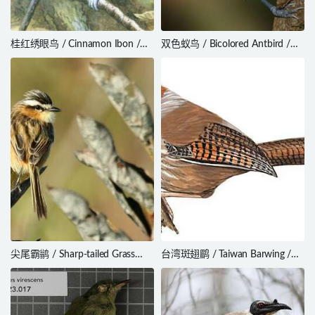
桂红绣眼鸟 / Cinnamon Ibon /
双色蚁鸟 / Bicolored Antbird /
Hypocryptadius cinnamomeus
Gymnopithys bicolor
尖尾霸鹟 / Sharp-tailed Grass
台湾斑翅鹛 / Taiwan Barwing /
Tyrant / Culicivora caudacuta
Actinodura morrisoniana