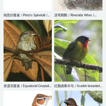
纯色针尾雀 / Pinto’s Spinetail /
滨苇鹪鹩 / Riverside Wren /
Synallaxis infuscata
Cantorchilus semibadius
赤道灰尾雀 / Equatorial Greytail /
红胸食果伞鸟 / Scarlet-breasted
Xenerpestes singularis
Fruiteater / Pipreola frontalis