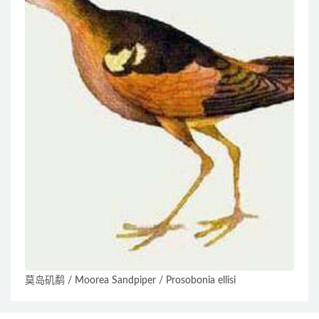
莫岛矶鹬 / Moorea Sandpiper / Prosobonia ellisi