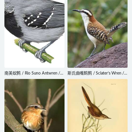
南美蚁鹩 / Rio Suno Antwren /
斯氏曲嘴鹪鹩 / Sclater’s Wren /
Myrmotherula sunensis
Campylorhynchus humilis