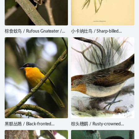
棕食蚊鸟 / Rufous Gnateater /
小卡纳灶鸟 / Sharp-billed
Conopophaga lineata
Canastero / Asthenes pyrrholeuca
黑额丛鵙 / Black-fronted
棕头穗鹛 / Rusty-crowned
Bushshrike / Chlorophoneus
Babbler / Sterrhoptilus capitalis
nigrifrons