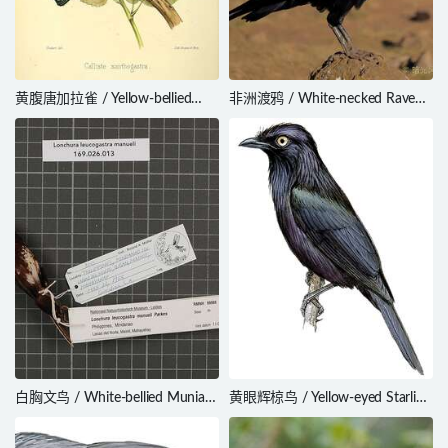
黄腹唐加拉雀 / Yellow-bellied
非洲渡鸦 / White-necked Raven /
Tanager / Ixothraupis
Corvus albicollis
xanthogastra
白胸文鸟 / White-bellied Munia /
黄眼辉椋鸟 / Yellow-eyed Starling
Lonchura leucogastra
/ Aplonis mystacea