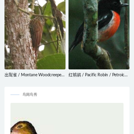
出䴕雀 / Montane Woodcreeper
红鸲鹟 / Pacific Robin / Petroica
/ Lepidocolaptes lacrymiger
pusilla
鸟网鸟秀