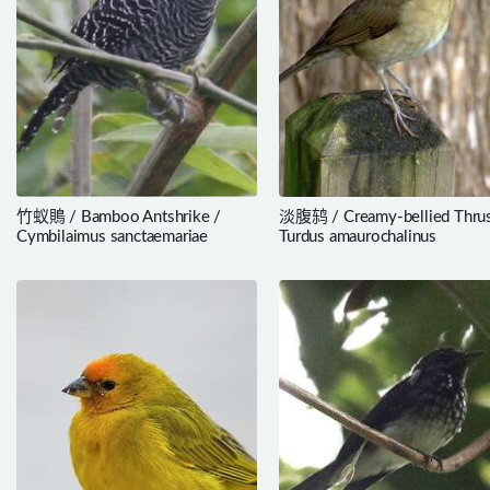
竹蚁鵙 / Bamboo Antshrike /
淡腹鸫 / Creamy-bellied Thrus
Cymbilaimus sanctaemariae
Turdus amaurochalinus