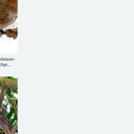
imson-
chys