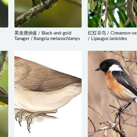
/
黑金唐纳雀 / Black-and-gold
红肛伞鸟 / Cinnamon-ven
Tanager / Bangsia melanochlamys
/ Lipaugus lanioides