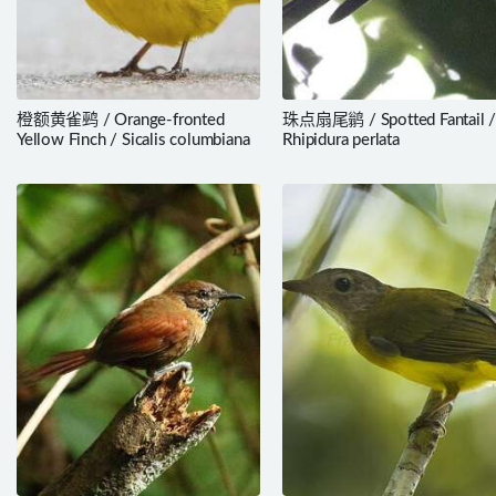
橙额黄雀鹀 / Orange-fronted
珠点扇尾鹟 / Spotted Fantail 
Yellow Finch / Sicalis columbiana
Rhipidura perlata