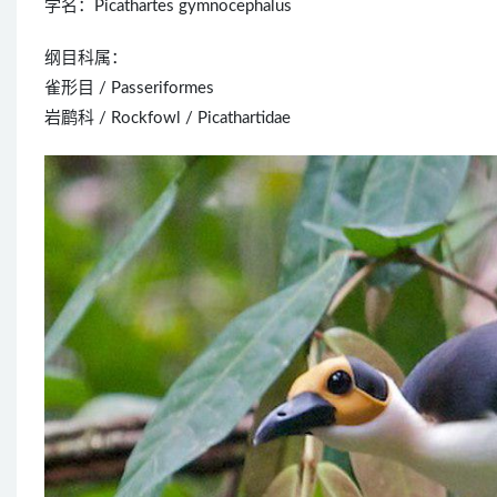
学名：Picathartes gymnocephalus
纲目科属：
雀形目 / Passeriformes
岩鹛科 / Rockfowl / Picathartidae