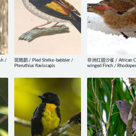
h /
斑鵙鹛 / Pied Shrike-babbler /
非洲红翅沙雀 / African Cr
Pteruthius flaviscapis
winged Finch / Rhodope
alienus