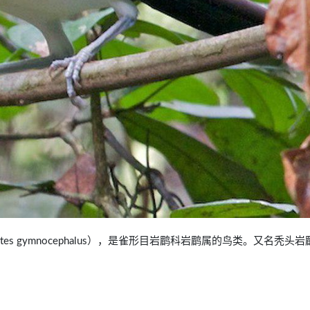
thartes gymnocephalus），是雀形目岩鹛科岩鹛属的鸟类。又名秃头