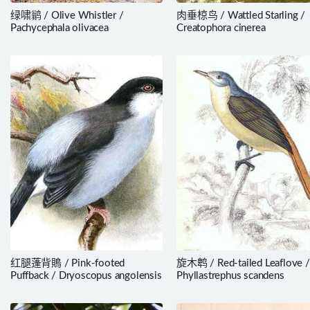
绿啸鹟 / Olive Whistler /
肉垂椋鸟 / Wattled Starling /
Pachycephala olivacea
Creatophora cinerea
红腿蓬背鵙 / Pink-footed
旋木鹎 / Red-tailed Leaflove /
Puffback / Dryoscopus angolensis
Phyllastrephus scandens