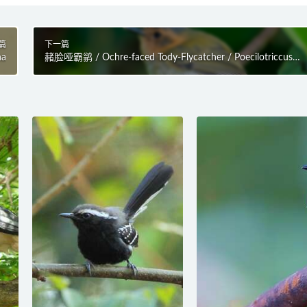
篇
下一篇
na
赭脸哑霸鹟 / Ochre-faced Tody-Flycatcher / Poecilotriccus
plumbeiceps