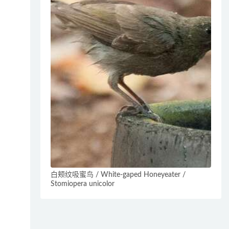
白颊纹吸蜜鸟 / White-gaped Honeyeater /
Stomiopera unicolor