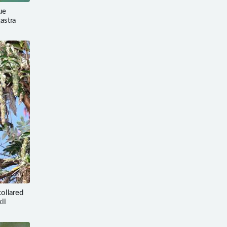
ue
gastra
llared
ii