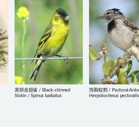
黑颏金翅雀 / Black-chinned
饰胸蚁鹩 / Pectoral Antw
Siskin / Spinus barbatus
Herpsilochmus pectorali