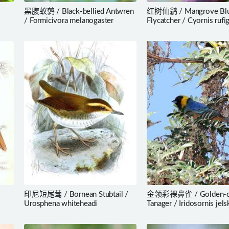
黑腹蚁鹩 / Black-bellied Antwren
红树仙鹟 / Mangrove Bl
/ Formicivora melanogaster
Flycatcher / Cyornis rufi
印尼短尾莺 / Bornean Stubtail /
金领彩裸鼻雀 / Golden-co
Urosphena whiteheadi
Tanager / Iridosornis jelsk