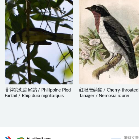
菲律宾斑扇尾鹟 / Philippine Pied
红喉唐纳雀 / Cherry-throated
Fantail / Rhipidura nigritorquis
Tanager / Nemosia rourei
近期文章