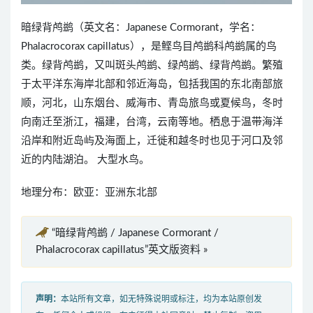
暗绿背鸬鹚（英文名：Japanese Cormorant，学名：
Phalacrocorax capillatus），是鲣鸟目鸬鹚科鸬鹚属的鸟
类。绿背鸬鹚，又叫斑头鸬鹚、绿鸬鹚、绿背鸬鹚。繁殖
于太平洋东海岸北部和邻近海岛，包括我国的东北南部旅
顺，河北，山东烟台、威海市、青岛旅鸟或夏候鸟，冬时
向南迁至浙江，福建，台湾，云南等地。栖息于温带海洋
沿岸和附近岛屿及海面上，迁徙和越冬时也见于河口及邻
近的内陆湖泊。 大型水鸟。
地理分布：欧亚：亚洲东北部
“暗绿背鸬鹚 / Japanese Cormorant /
Phalacrocorax capillatus”英文版资料 »
声明：
本站所有文章，如无特殊说明或标注，均为本站原创发