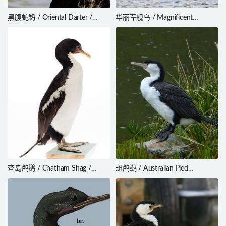
黑腹蛇鹈 / Oriental Darter /
华丽军舰鸟 / Magnificent
Anhinga melanogaster
Frigatebird / Fregata magnificens
查岛鸬鹚 / Chatham Shag /
斑鸬鹚 / Australian Pied
Leucocarbo onslowi
Cormorant / Phalacrocorax varius