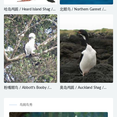
哈岛鸬鹚 / Heard Island Shag /
北鲣鸟 / Northern Gannet /
Leucocarbo nivalis
Morus bassanus
粉嘴鲣鸟 / Abbott’s Booby /
奥岛鸬鹚 / Auckland Shag /
Papasula abbotti
Leucocarbo colensoi
鸟网鸟秀