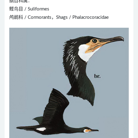
纲目科属：
鲣鸟目 / Suliformes
鸬鹚科 / Cormorants，Shags / Phalacrocoracidae