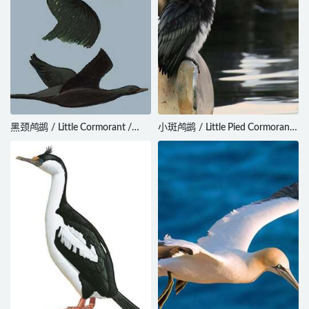
黑颈鸬鹚 / Little Cormorant /
小斑鸬鹚 / Little Pied Cormorant
Microcarbo niger
/ Microcarbo melanoleucos