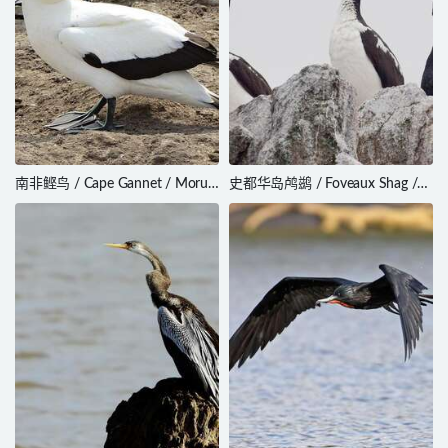
南非鲣鸟 / Cape Gannet / Morus
史都华岛鸬鹚 / Foveaux Shag /
capensis
Leucocarbo stewarti