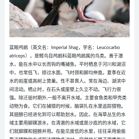
蓝眼鸬鹚（英文名：Imperial Shag，学名：Leucocarbo
atriceps），是鲣鸟目鸬鹚科蓝眼鸬鹚属的鸟类。善于潜
水，能在水中以长而钩的嘴捕鱼。平时栖息于河川和湖沼
中，也常低飞，掠过水面。飞时颈和脚均伸直。夏季在近
水的岩崖或高树上营巢。性不甚畏人。常在海边、湖滨中
间活动。栖止时，在石头或崖壁上久立不动。飞行力很
强。除迁徙时期外,一般不离开水域。主要食鱼类和甲壳类
动物为食。它们在捕猎的时候，脑袋扎在水里追踪猎物。
其翅膀已经进化到可以帮助划水。因此，在海草丛生的水
域主要用脚蹼游水，在清澈的水域或是沙底的的水域，它
们就脚蹼和翅膀并用。在能见度低的水里，往往采用偷偷