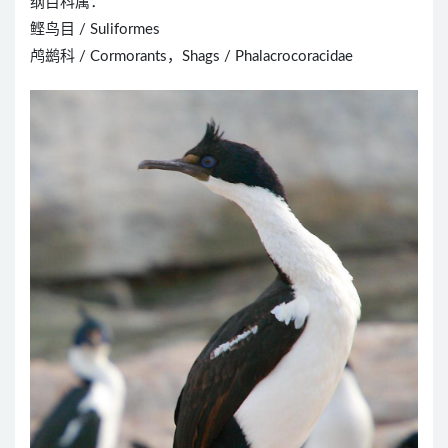
纲目科属：
鲣鸟目 / Suliformes
鸬鹚科 / Cormorants，Shags / Phalacrocoracidae