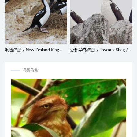
毛脸鸬鹚 / New Zealand King
史都华岛鸬鹚 / Foveaux Shag /
Shag / Leucocarbo carunculatus
Leucocarbo stewarti
鸟网鸟秀