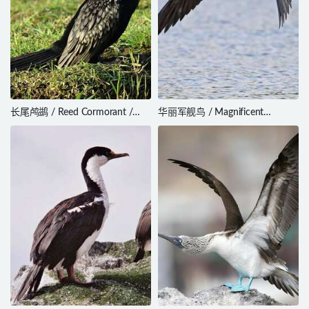
长尾鸬鹚 / Reed Cormorant /
华丽军舰鸟 / Magnificent
Microcarbo africanus
Frigatebird / Fregata magnificens