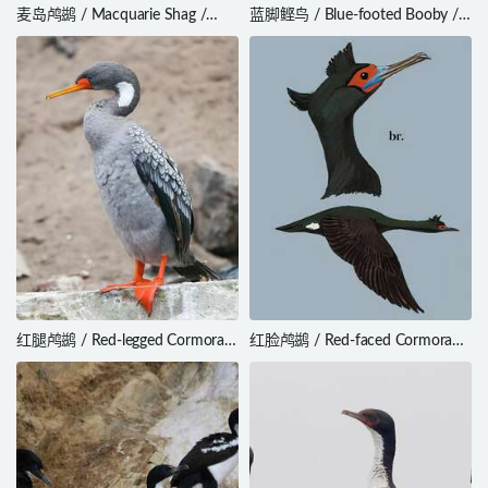
麦岛鸬鹚 / Macquarie Shag /
蓝脚鲣鸟 / Blue-footed Booby /
Leucocarbo purpurascens
Sula nebouxii
红腿鸬鹚 / Red-legged Cormorant
红脸鸬鹚 / Red-faced Cormorant
/ Phalacrocorax gaimardi
/ Phalacrocorax urile