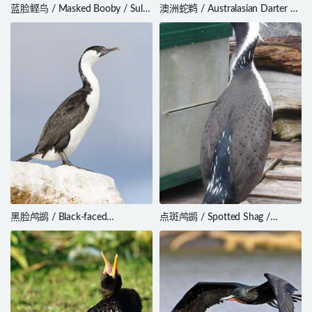
蓝脸鲣鸟 / Masked Booby / Sula
澳洲蛇鹈 / Australasian Darter /
dactylatra
Anhinga novaehollandiae
黑脸鸬鹚 / Black-faced
点斑鸬鹚 / Spotted Shag /
Cormorant / Phalacrocorax
Phalacrocorax punctatus
fuscescens