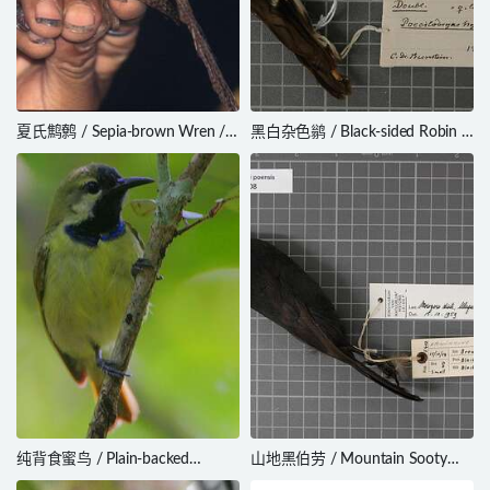
夏氏鹪鹩 / Sepia-brown Wren /
黑白杂色鹟 / Black-sided Robin /
Cinnycerthia olivascens
Poecilodryas hypoleuca
纯背食蜜鸟 / Plain-backed
山地黑伯劳 / Mountain Sooty
Sunbird / Anthreptes reichenowi
Boubou / Laniarius poensis