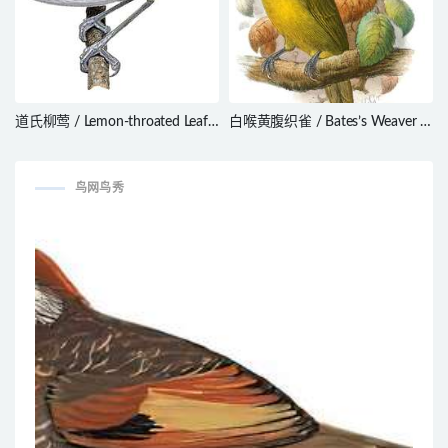
道氏柳莺 / Lemon-throated Leaf
白喉黄腹织雀 / Bates’s Weaver /
Warbler / Phylloscopus cebuensis
Ploceus batesi
鸟网鸟秀