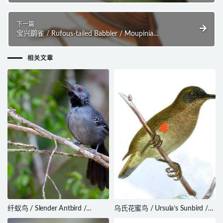
下一篇
宝兴鹛雀 / Rufous-tailed Babbler / Moupinia
poecilotis
相关文章
纤蚁鸟 / Slender Antbird /
乌氏花蜜鸟 / Ursula’s Sunbird /
Rhopornis ardesiacus
Cinnyris ursulae