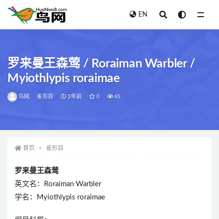
EN
全部
罗来曼王森莺 / Roraiman Warbler /
Myiothlypis roraimae
鸟网
雀形目
3年前
0
65
首页
雀形目
罗来曼王森莺
英文名：Roraiman Warbler
学名：Myiothlypis roraimae