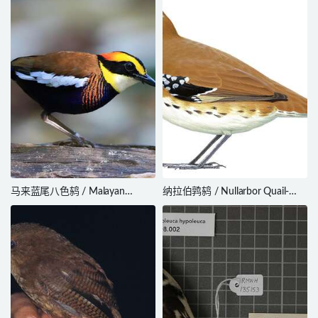
马来蓝尾八色鸫 / Malayan
纳拉伯鹑鸫 / Nullarbor Quail-
Banded Pitta / Hydrornis irena
thrush / Cinclosoma alisteri