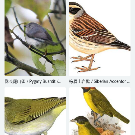
侏长尾山雀 / Pygmy Bushtit /
棕眉山岩鹨 / Siberian Accentor /
Aegithalos exilis
Prunella montanella