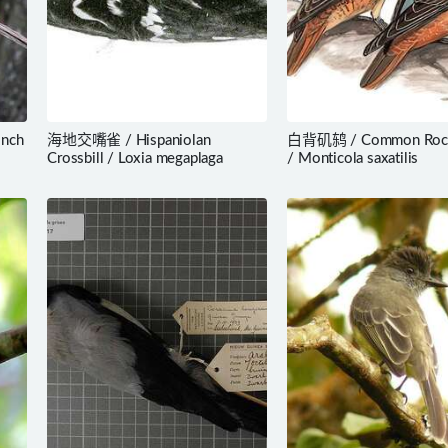
inch
海地交嘴雀 / Hispaniolan
白背矶鸫 / Common Rock
Crossbill / Loxia megaplaga
/ Monticola saxatilis