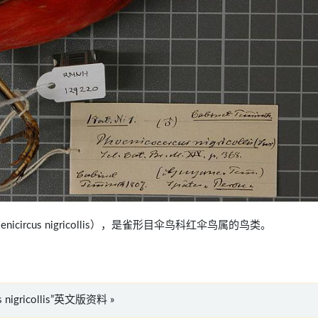
oenicircus nigricollis），是雀形目伞鸟科红伞鸟属的鸟类。
s nigricollis”英文版资料 »