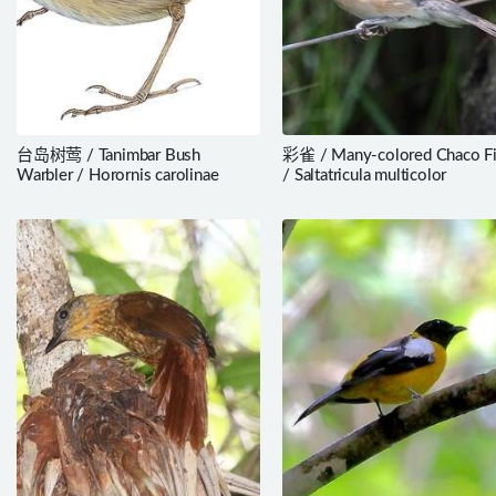
台岛树莺 / Tanimbar Bush
彩雀 / Many-colored Chaco F
Warbler / Horornis carolinae
/ Saltatricula multicolor