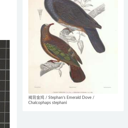
褐背金鸠 / Stephan’s Emerald Dove /
Chalcophaps stephani