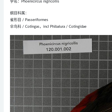
学名：Phoenicircus nigricollis
纲目科属：
雀形目 / Passeriformes
伞鸟科 / Cotingas，incl Phibalura / Cotingidae