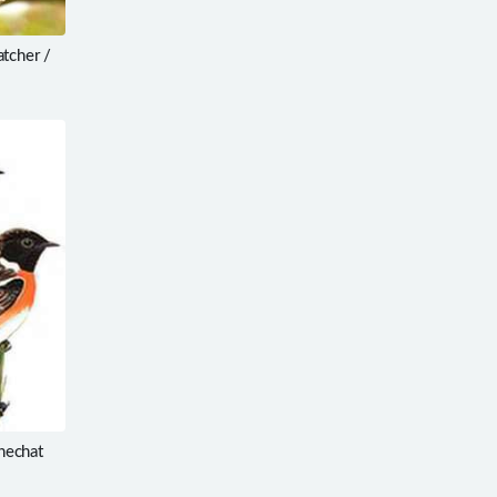
tcher /
echat