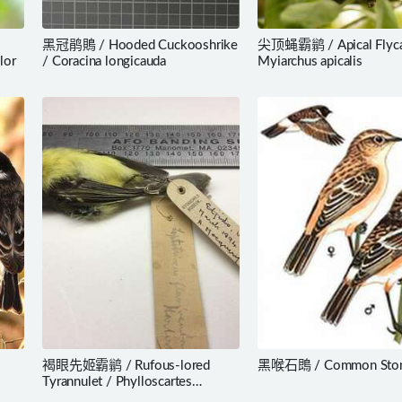
黑冠鹃鵙 / Hooded Cuckooshrike
尖顶蝇霸鹟 / Apical Flyca
lor
/ Coracina longicauda
Myiarchus apicalis
褐眼先姬霸鹟 / Rufous-lored
黑喉石鵖 / Common Ston
Tyrannulet / Phylloscartes
flaviventris