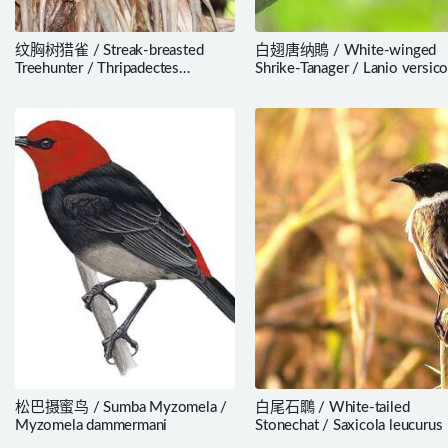
纹胸树猎雀 / Streak-breasted
白翅唐纳鵙 / White-winged
Treehunter / Thripadectes
Shrike-Tanager / Lanio versico
rufobrunneus
松巴摄蜜鸟 / Sumba Myzomela /
白尾石䳭 / White-tailed
Myzomela dammermani
Stonechat / Saxicola leucurus