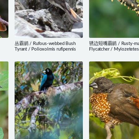
丛霸鹟 / Rufous-webbed Bush
锈边短嘴霸鹟 / Rusty-mar
s
Tyrant / Polioxolmis rufipennis
Flycatcher / Myiozetetes
cayanensis