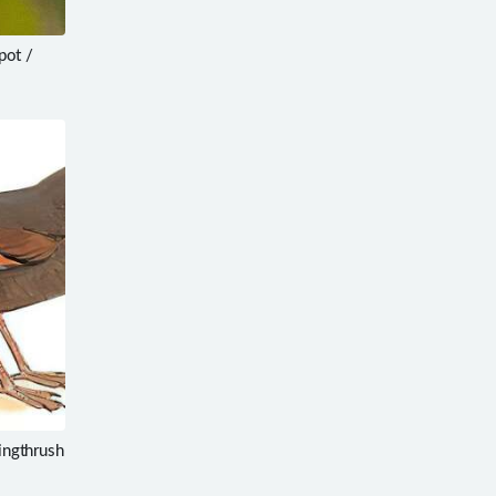
ot /
ngthrush