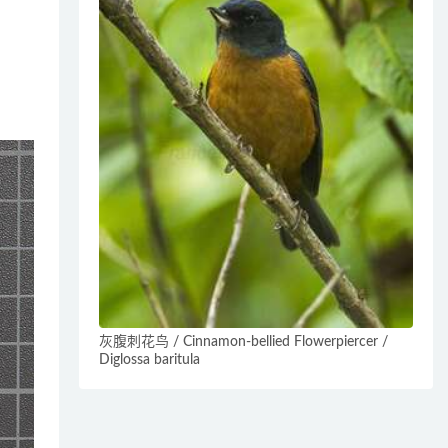
灰腹刺花鸟 / Cinnamon-bellied Flowerpiercer /
Diglossa baritula