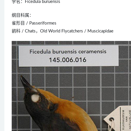
学名：Ficedula buruensis
纲目科属：
雀形目 / Passeriformes
鹟科 / Chats，Old World Flycatchers / Muscicapidae