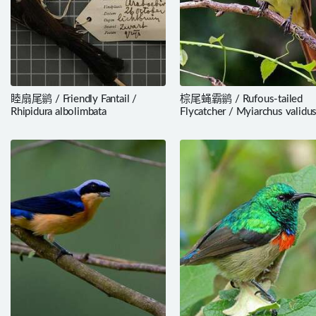
睦扇尾鹟 / Friendly Fantail /
棕尾蝇霸鹟 / Rufous-tailed
Rhipidura albolimbata
Flycatcher / Myiarchus validu