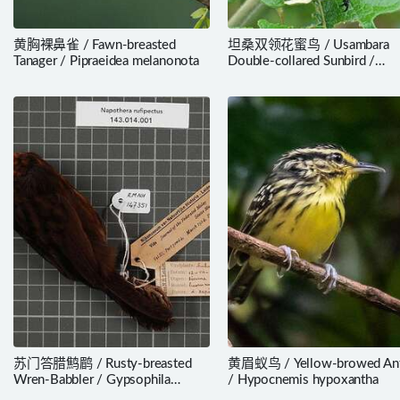
黄胸裸鼻雀 / Fawn-breasted
坦桑双领花蜜鸟 / Usambara
Tanager / Pipraeidea melanonota
Double-collared Sunbird /
Cinnyris usambaricus
苏门答腊鹪鹛 / Rusty-breasted
黄眉蚁鸟 / Yellow-browed Ant
Wren-Babbler / Gypsophila
/ Hypocnemis hypoxantha
rufipectus