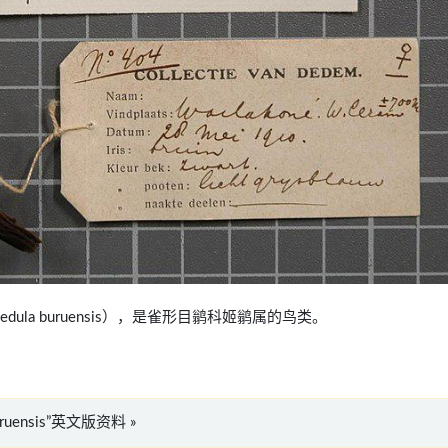
Ficedula buruensis），是雀形目鹟科姬鹟属的鸟类。
 buruensis”英文版资料 »