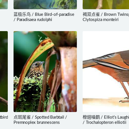
蓝极乐鸟 / Blue Bird-of-paradise
褐双点雀 / Brown Twinsp
/ Paradisaea rudolphi
Clytospiza monteiri
bird
点斑尾雀 / Spotted Barbtail /
橙翅噪鹛 / Elliot’s Laughi
Premnoplex brunnescens
/ Trochalopteron elliotii