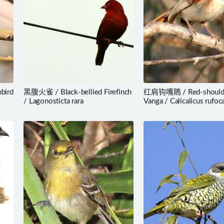
bird
黑腹火雀 / Black-bellied Firefinch
红肩钩嘴鵙 / Red-should
/ Lagonosticta rara
Vanga / Calicalicus rufoca