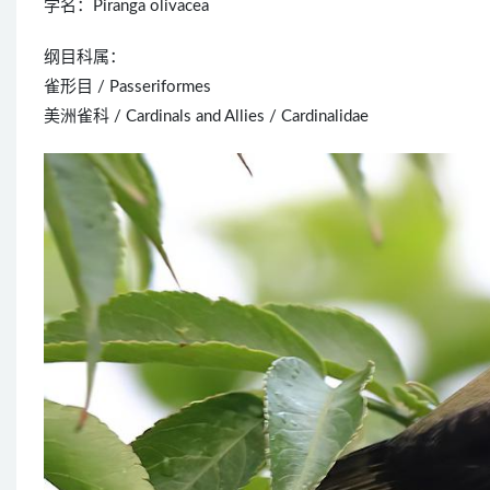
学名：Piranga olivacea
纲目科属：
雀形目 / Passeriformes
美洲雀科 / Cardinals and Allies / Cardinalidae