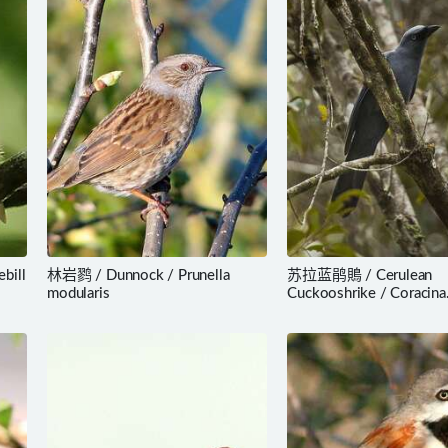
bill
林岩鹨 / Dunnock / Prunella
苏拉蓝鹃鵙 / Cerulean
modularis
Cuckooshrike / Coracina
temminckii