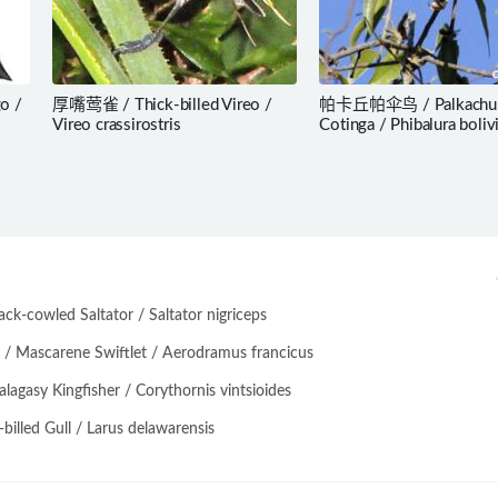
o /
厚嘴莺雀 / Thick-billed Vireo /
帕卡丘帕伞鸟 / Palkachu
Vireo crassirostris
Cotinga / Phibalura boliv
-cowled Saltator / Saltator nigriceps
scarene Swiftlet / Aerodramus francicus
asy Kingfisher / Corythornis vintsioides
lled Gull / Larus delawarensis