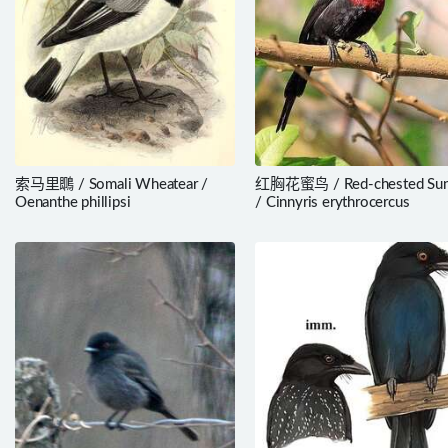
索马里䳭 / Somali Wheatear /
红胸花蜜鸟 / Red-chested Sun
Oenanthe phillipsi
/ Cinnyris erythrocercus