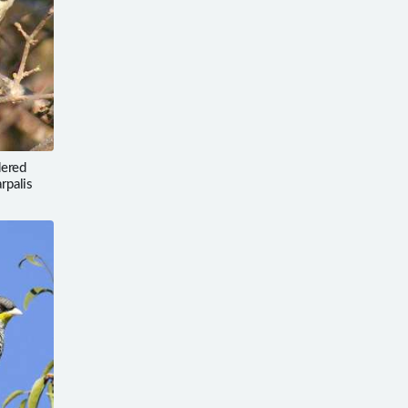
ered
rpalis