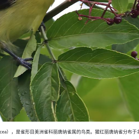
ga olivacea），是雀形目美洲雀科丽唐纳雀属的鸟类。猩红丽唐纳雀分布于