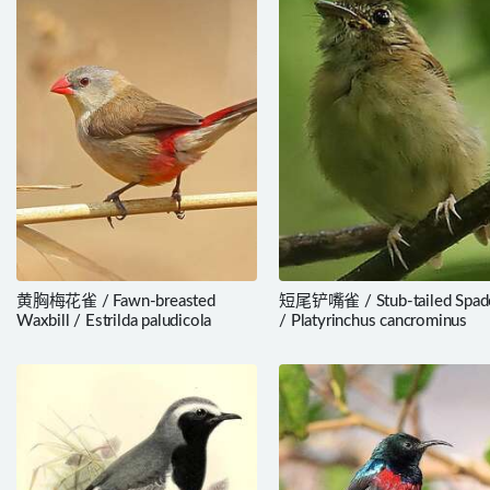
黄胸梅花雀 / Fawn-breasted
短尾铲嘴雀 / Stub-tailed Spade
Waxbill / Estrilda paludicola
/ Platyrinchus cancrominus