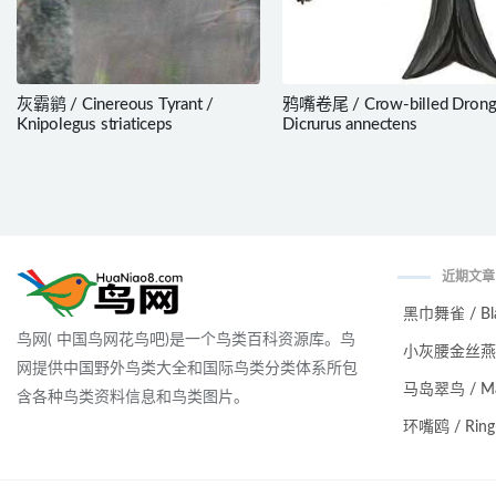
灰霸鹟 / Cinereous Tyrant /
鸦嘴卷尾 / Crow-billed Drong
Knipolegus striaticeps
Dicrurus annectens
近期文章
黑巾舞雀 / Black
鸟网( 中国鸟网花鸟吧)是一个鸟类百科资源库。鸟
小灰腰金丝燕 / Ma
网提供中国野外鸟类大全和国际鸟类分类体系所包
马岛翠鸟 / Malag
含各种鸟类资料信息和鸟类图片。
环嘴鸥 / Ring-bi