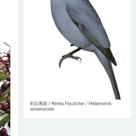
利比黑鹟 / Nimba Flycatcher / Melaenornis
annamarulae