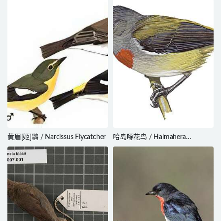
黄眉[姬]鹟 / Narcissus Flycatcher
哈岛啄花鸟 / Halmahera
Flowerpecker / Dicaeum
schistaceiceps