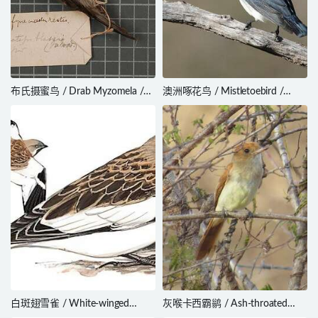
布氏摄蜜鸟 / Drab Myzomela /
澳洲啄花鸟 / Mistletoebird /
Myzomela blasii
Dicaeum hirundinaceum
白斑翅雪雀 / White-winged
灰喉卡西霸鹟 / Ash-throated
Snowfinch / Montifringilla nivalis
Casiornis / Casiornis fuscus