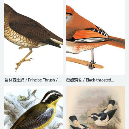
普林西比鸫 / Principe Thrush /
橙额鸦雀 / Black-throated
Turdus xanthorhynchus
Parrotbill / Suthora nipalensis