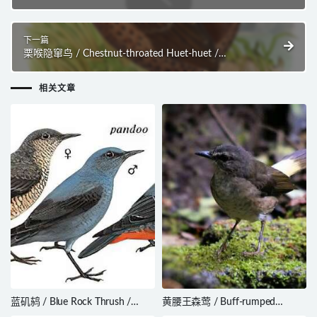
Amaurospiza aequatorialis
下一篇
栗喉隐窜鸟 / Chestnut-throated Huet-huet /
Pteroptochos castaneus
相关文章
蓝矶鸫 / Blue Rock Thrush /
黄腰王森莺 / Buff-rumped
Monticola solitarius
Warbler / Myiothlypis fulvicauda