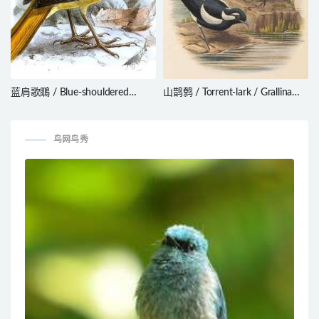
蓝肩歌䳭 / Blue-shouldered
山鹊鹩 / Torrent-lark / Grallina
Robin-Chat / Cossypha
bruijnii
cyanocampter
鸟网鸟秀