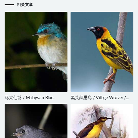
相关文章
马来仙鹟 / Malaysian Blue
黑头织巢鸟 / Village Weaver /
Flycatcher / Cyornis turcosus
Ploceus cucullatus