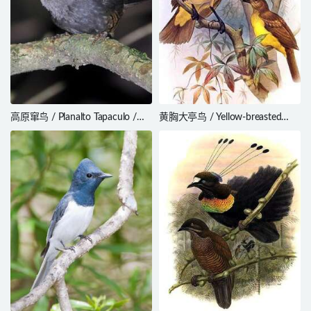
高原窜鸟 / Planalto Tapaculo /
黄胸大亭鸟 / Yellow-breasted
Scytalopus pachecoi
Bowerbird / Chlamydera
lauterbachi