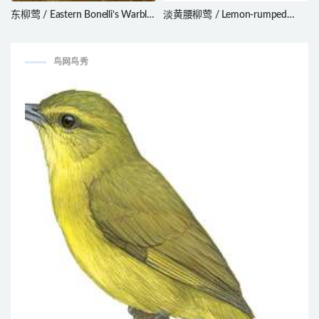
东柳莺 / Eastern Bonelli’s Warbler
淡黄腰柳莺 / Lemon-rumped
/ Phylloscopus orientalis
Warbler / Phylloscopus
chloronotus
鸟网鸟秀