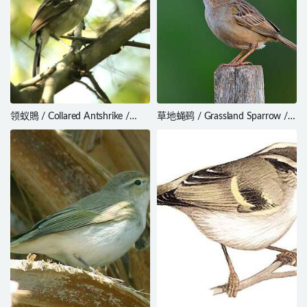
领蚁鵙 / Collared Antshrike /
草地蝇鹀 / Grassland Sparrow /
Thamnophilus bernardi
Ammodramus humeralis