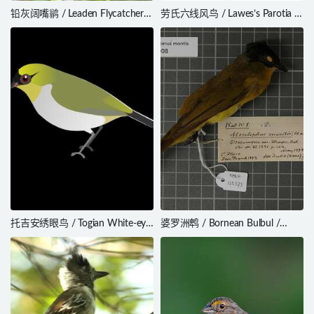
铅灰阔嘴鹟 / Leaden Flycatcher /
劳氏六线风鸟 / Lawes’s Parotia /
Myiagra rubecula
Parotia lawesii
托吉安绣眼鸟 / Togian White-eye
婆罗洲鹎 / Bornean Bulbul /
/ Zosterops somadikartai
Rubigula montis