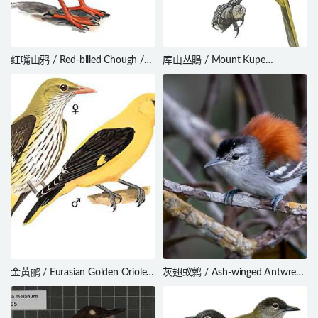
红嘴山鸦 / Red-billed Chough /
库山丛鵙 / Mount Kupe
Pyrrhocorax pyrrhocorax
Bushshrike / Chlorophoneus
kupeensis
金黄鹂 / Eurasian Golden Oriole /
灰翅蚁鹩 / Ash-winged Antwren
Oriolus oriolus
/ Euchrepomis spodioptila