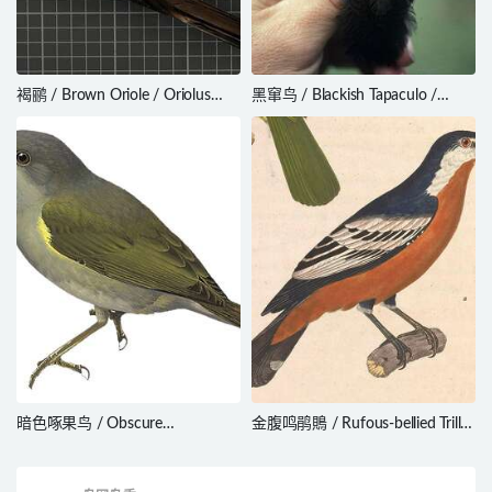
褐鹂 / Brown Oriole / Oriolus
黑窜鸟 / Blackish Tapaculo /
szalayi
Scytalopus latrans
暗色啄果鸟 / Obscure
金腹鸣鹃鵙 / Rufous-bellied Triller
Berrypecker / Melanocharis
/ Lalage aurea
arfakiana