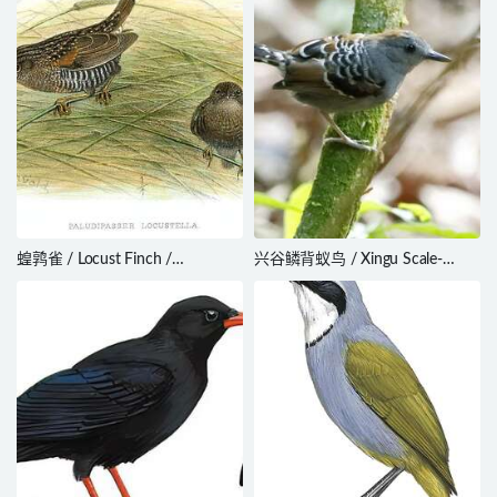
蝗鹑雀 / Locust Finch /
兴谷鳞背蚁鸟 / Xingu Scale-
Paludipasser locustella
backed Antbird / Willisornis vidua