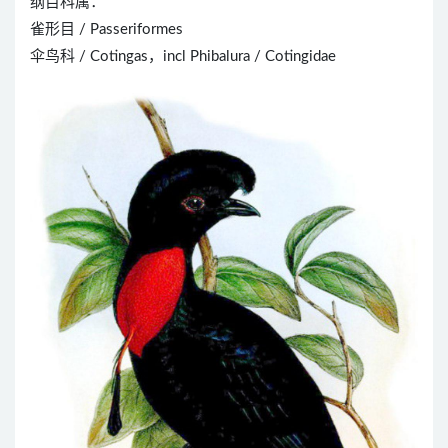
纲目科属：
雀形目 / Passeriformes
伞鸟科 / Cotingas，incl Phibalura / Cotingidae