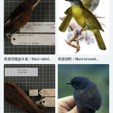
黑尾短嘴旋木雀 / Black-tailed
黑眉绿鹎 / Black-browed
Treecreeper / Climacteris
Greenbul / Arizelocichla fusciceps
melanurus