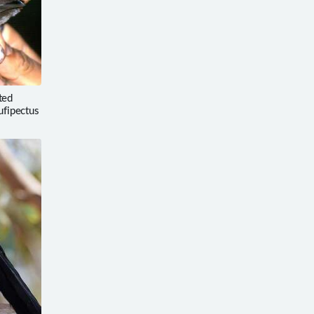
ted
ufipectus