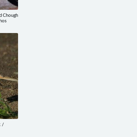
 Chough
hos
 /