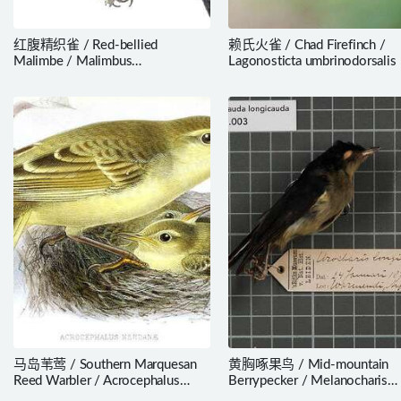
红腹精织雀 / Red-bellied
赖氏火雀 / Chad Firefinch /
Malimbe / Malimbus
Lagonosticta umbrinodorsalis
erythrogaster
马岛苇莺 / Southern Marquesan
黄胸啄果鸟 / Mid-mountain
Reed Warbler / Acrocephalus
Berrypecker / Melanocharis
mendanae
longicauda