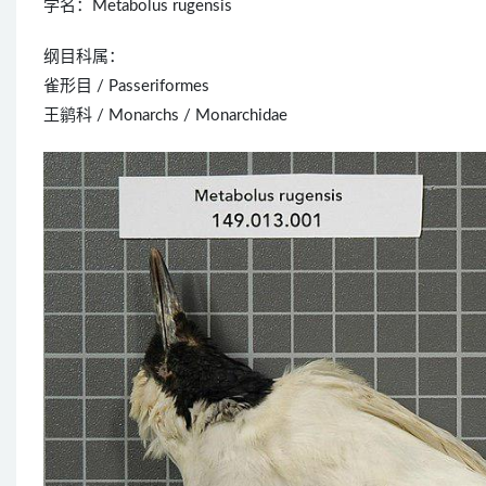
学名：Metabolus rugensis
纲目科属：
雀形目 / Passeriformes
王鹟科 / Monarchs / Monarchidae