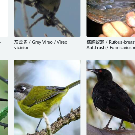
-
灰莺雀 / Grey Vireo / Vireo
棕胸蚁鸫 / Rufous-breas
vicinior
Antthrush / Formicarius r