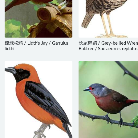
琉球松鸦 / Lidth’s Jay / Garrulus
长尾鹩鹛 / Grey-bellied Wren
lidthi
Babbler / Spelaeornis reptatus