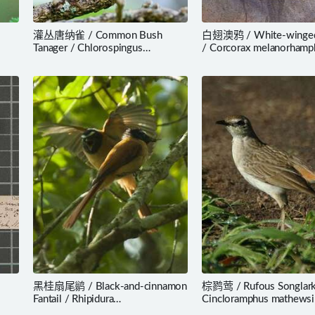
灌丛唐纳雀 / Common Bush
白翅澳鸦 / White-winged
Tanager / Chlorospingus
/ Corcorax melanorhamp
flavopectus
黑桂扇尾鹟 / Black-and-cinnamon
棕鹨莺 / Rufous Songlark
Fantail / Rhipidura
Cincloramphus mathewsi
nigrocinnamomea