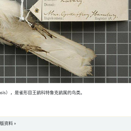
rugensis），是雀形目王鹟科特鲁克鹟属的鸟类。
英文版资料 »