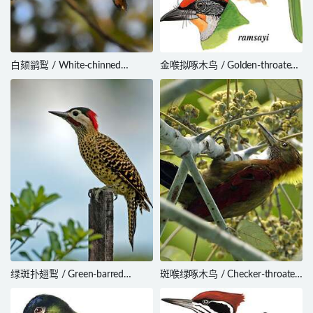
白颏鹟䴕 / White-chinned
金喉拟啄木鸟 / Golden-throated
Jacamar / Galbula tombacea
Barbet / Psilopogon franklinii
绿斑扑翅䴕 / Green-barred
斑喉绿啄木鸟 / Checker-throated
Woodpecker / Colaptes
Woodpecker / Chrysophlegma
melanochloros
mentale