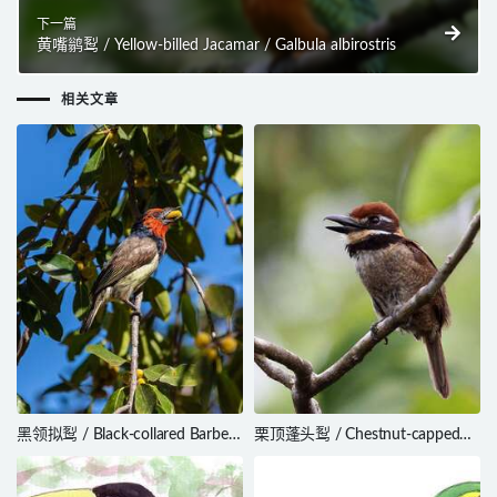
下一篇
黄嘴鹟䴕 / Yellow-billed Jacamar / Galbula albirostris
相关文章
黑领拟䴕 / Black-collared Barbet
栗顶蓬头䴕 / Chestnut-capped
/ Lybius torquatus
Puffbird / Bucco macrodactylus