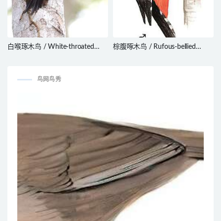
白喉琢木鸟 / White-throated
棕腹啄木鸟 / Rufous-bellied
Woodpecker / Piculus
Woodpecker / Dendrocopos
leucolaemus
hyperythrus
鸟网鸟秀