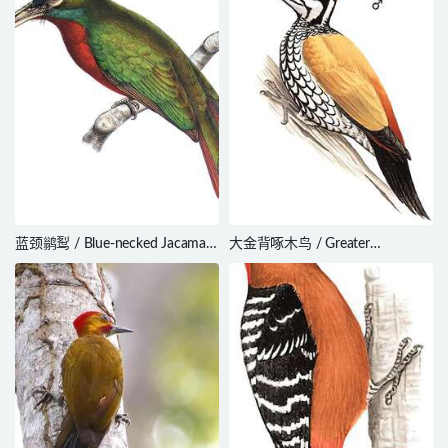
蓝颈鹟䴕 / Blue-necked Jacamar
大金背啄木鸟 / Greater
/ Galbula cyanicollis
Flameback / Chrysocolaptes
guttacristatus