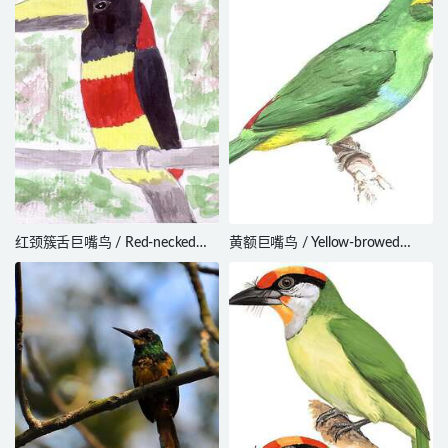
红颈簇舌巨嘴鸟 / Red-necked
黄额巨嘴鸟 / Yellow-browed
Aracari / Pteroglossus bitorquatus
Toucanet / Aulacorhynchus
huallagae