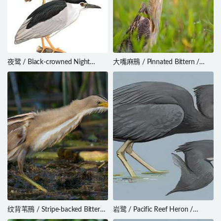
夜鹭 / Black-crowned Night
大嘴麻鳽 / Pinnated Bittern /
Heron / Nycticorax nycticorax
Botaurus pinnatus
纹背苇鳽 / Stripe-backed Bittern
岩鹭 / Pacific Reef Heron /
/ Ixobrychus involucris
Egretta sacra