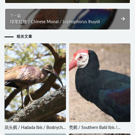
下一篇
绿尾虹雉 / Chinese Monal / Lophophorus lhuysii
相关文章
凤头鹮 / Hadada Ibis / Bostrychia
秃鹮 / Southern Bald Ibis /
hagedash
Geronticus calvus