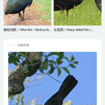
橄榄绿鹮 / Olive Ibis / Bostrychia
长尾鹮 / Sharp-tailed Ibis /
olivacea
Cercibis oxycerca
鸟网鸟秀