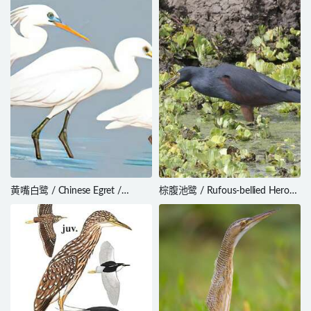
黄嘴白鹭 / Chinese Egret /
棕腹池鹭 / Rufous-bellied Heron
Egretta eulophotes
/ Ardeola rufiventris