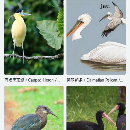
蓝嘴黑顶鹭 / Capped Heron /
卷羽鹈鹕 / Dalmatian Pelican /
Pilherodius pileatus
Pelecanus crispus