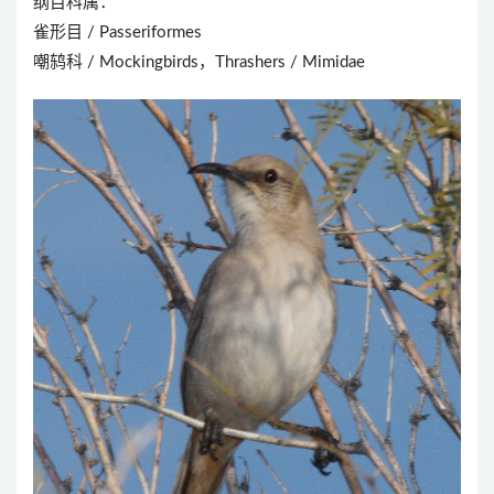
纲目科属：
雀形目 / Passeriformes
嘲鸫科 / Mockingbirds，Thrashers / Mimidae