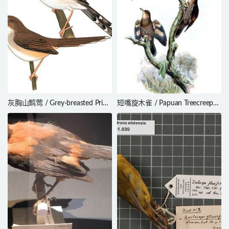
灰胸山鹪莺 / Grey-breasted Prinia
短嘴旋木雀 / Papuan Treecreeper
/ Prinia hodgsonii
/ Cormobates placens