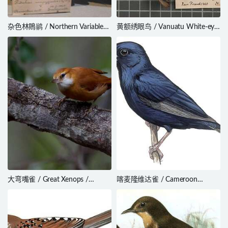
杂色林鵙鹟 / Northern Variable
黄额绣眼鸟 / Vanuatu White-eye
Pitohui / Pitohui kirhocephalus
/ Zosterops flavifrons
大弯嘴雀 / Great Xenops /
喀麦隆维达雀 / Cameroon
Megaxenops parnaguae
Indigobird / Vidua camerunensis