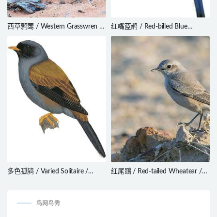
西草鹩莺 / Western Grasswren /
红嘴蓝鹊 / Red-billed Blue
Amytornis textilis
Magpie / Urocissa erythroryncha
多色孤鸫 / Varied Solitaire /
红尾䳭 / Red-tailed Wheatear /
Myadestes coloratus
Oenanthe chrysopygia
鸟网鸟秀