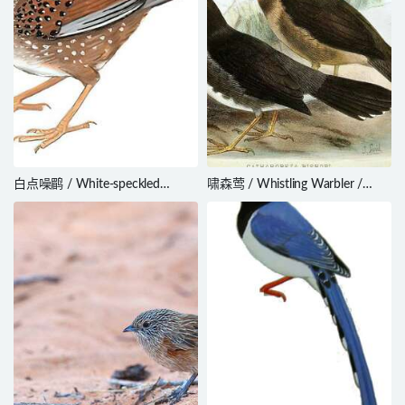
白点噪鹛 / White-speckled
啸森莺 / Whistling Warbler /
Laughingthrush / Ianthocincla
Catharopeza bishopi
bieti