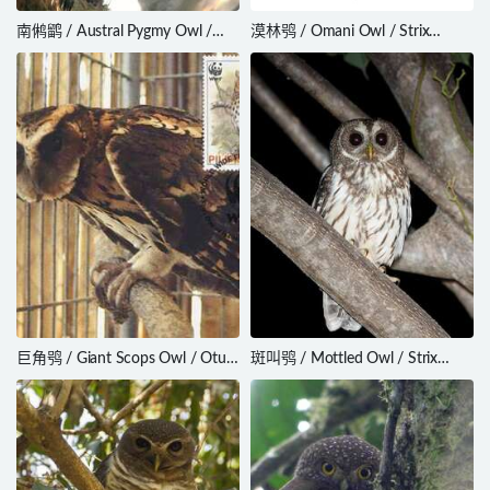
南鸺鹠 / Austral Pygmy Owl /
漠林鸮 / Omani Owl / Strix
Glaucidium nana
butleri
巨角鸮 / Giant Scops Owl / Otus
斑叫鸮 / Mottled Owl / Strix
gurneyi
virgata