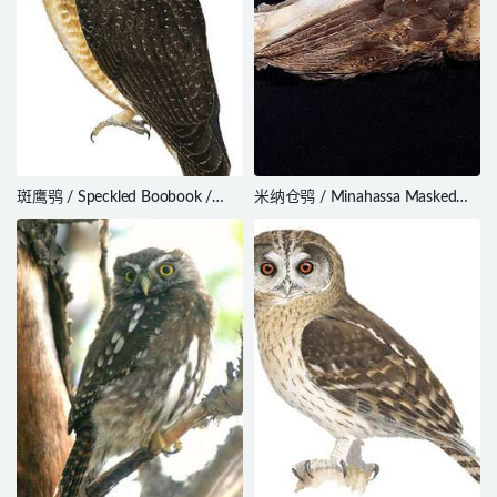
斑鹰鸮 / Speckled Boobook /
米纳仓鸮 / Minahassa Masked
Ninox punctulata
Owl / Tyto inexspectata