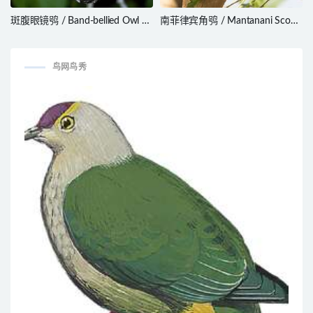
斑腹眼镜鸮 / Band-bellied Owl /
南菲律宾角鸮 / Mantanani Scops
Pulsatrix melanota
Owl / Otus mantananensis
鸟网鸟秀