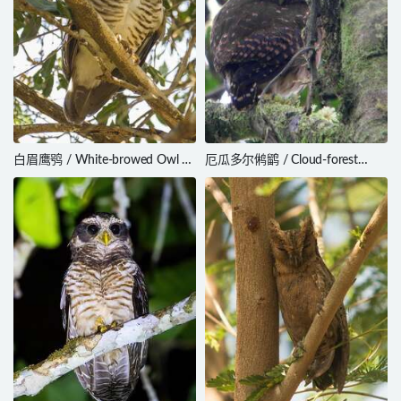
白眉鹰鸮 / White-browed Owl /
厄瓜多尔鸺鹠 / Cloud-forest
Athene superciliaris
Pygmy Owl / Glaucidium nubicola